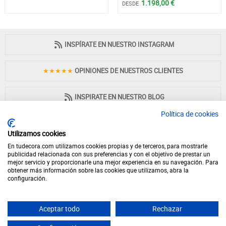
1.198,00 €
DESDE
INSPÍRATE EN NUESTRO INSTAGRAM
★★★★★
OPINIONES DE NUESTROS CLIENTES
INSPIRATE EN NUESTRO BLOG
Política de cookies
Utilizamos cookies
En tudecora.com utilizamos cookies propias y de terceros, para mostrarle
PAGO 100% SEGURO
publicidad relacionada con sus preferencias y con el objetivo de prestar un
mejor servicio y proporcionarle una mejor experiencia en su navegación. Para
obtener más información sobre las cookies que utilizamos, abra la
configuración.
Aceptar todo
Rechazar
© 2026 - Desde 1998 en internet - tudecora.com tienda online de muebles
fabricados en España - IVA incluido (Península y Baleares)