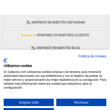
INSPÍRATE EN NUESTRO INSTAGRAM
★★★★★
OPINIONES DE NUESTROS CLIENTES
INSPIRATE EN NUESTRO BLOG
Política de cookies
Utilizamos cookies
En tudecora.com utilizamos cookies propias y de terceros, para mostrarle
PAGO 100% SEGURO
publicidad relacionada con sus preferencias y con el objetivo de prestar un
mejor servicio y proporcionarle una mejor experiencia en su navegación. Para
obtener más información sobre las cookies que utilizamos, abra la
configuración.
Aceptar todo
Rechazar
© 2026 - Desde 1998 en internet - tudecora.com tienda online de muebles
fabricados en España - IVA incluido (Península y Baleares)