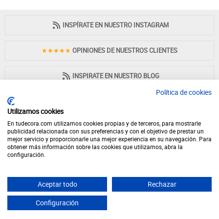
INSPÍRATE EN NUESTRO INSTAGRAM
★★★★★
OPINIONES DE NUESTROS CLIENTES
INSPIRATE EN NUESTRO BLOG
Política de cookies
Utilizamos cookies
En tudecora.com utilizamos cookies propias y de terceros, para mostrarle
PAGO 100% SEGURO
publicidad relacionada con sus preferencias y con el objetivo de prestar un
mejor servicio y proporcionarle una mejor experiencia en su navegación. Para
obtener más información sobre las cookies que utilizamos, abra la
configuración.
Aceptar todo
Rechazar
© 2026 - Desde 1998 en internet - tudecora.com tienda online de muebles
fabricados en España - IVA incluido (Península y Baleares)
Configuración
Yes