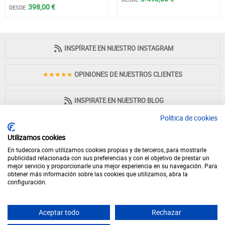
398,00 €
DESDE
INSPÍRATE EN NUESTRO INSTAGRAM
★★★★★
OPINIONES DE NUESTROS CLIENTES
INSPIRATE EN NUESTRO BLOG
Política de cookies
Utilizamos cookies
En tudecora.com utilizamos cookies propias y de terceros, para mostrarle
PAGO 100% SEGURO
publicidad relacionada con sus preferencias y con el objetivo de prestar un
mejor servicio y proporcionarle una mejor experiencia en su navegación. Para
obtener más información sobre las cookies que utilizamos, abra la
configuración.
Aceptar todo
Rechazar
© 2026 - Desde 1998 en internet - tudecora.com tienda online de muebles