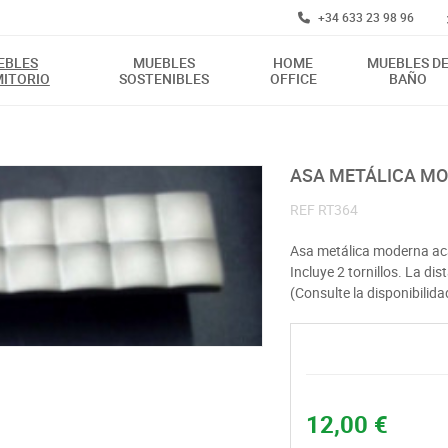
+34 633 23 98 96
EBLES
MUEBLES
HOME
MUEBLES D
ITORIO
SOSTENIBLES
OFFICE
BAÑO
ASA METÁLICA M
REF
RT364
Asa metálica moderna ac
Incluye 2 tornillos. La dis
(Consulte la disponibilidad
12,00 €