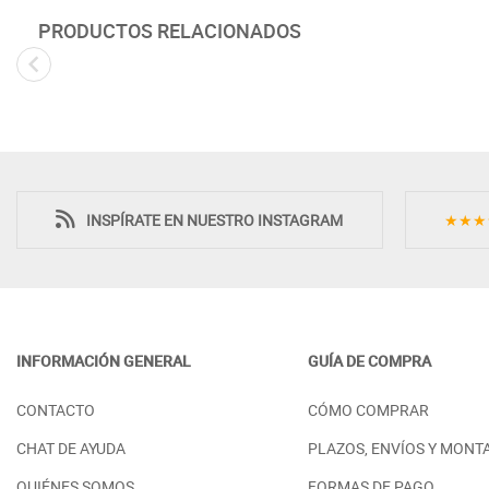
PRODUCTOS RELACIONADOS
INSPÍRATE EN NUESTRO INSTAGRAM
★★★
INFORMACIÓN GENERAL
GUÍA DE COMPRA
CANAPÉ ABATIBLE TAPIZADO -
COLCHÓN DOBL
CONTACTO
CÓMO COMPRAR
MODELO CAPRI
DESCANSO IDEA
MARFIL PLUS
PRECIO DESDE:
745,00 €
CHAT DE AYUDA
PLAZOS, ENVÍOS Y MONT
PRECIO DESDE:
1
QUIÉNES SOMOS
FORMAS DE PAGO