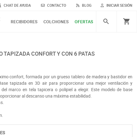
CHAT DE AYUDA
CONTACTO
BLOG
INICIAR SESIÓN
E
RECIBIDORES
COLCHONES
OFERTAS
O TAPIZADA CONFORT Y CON 6 PATAS
imo confort, formada por un grueso tablero de madera y bastidor en
se tapizada en 3D air para proporcionar una mejor ventilación y
 del marco en tela tapicera o polipiel a elegir. Este modelo de base
roporcionar al descanso una máxima estabilidad.
as.
m.
ES