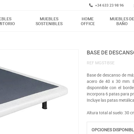
+34 633 23 98 96
EBLES
MUEBLES
HOME
MUEBLES D
ITORIO
SOSTENIBLES
OFFICE
BAÑO
BASE DE DESCANS
REF
MGST-BSE
Base de descanso de máx
acero de 40 x 30 mm. Ba
disponnible con el borde
incorpora 6 patas para p
Incluye las patas metálic
Altura total al suelo: 30 c
OPCIONES DISPONIBL