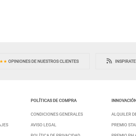
★★
OPINIONES DE NUESTROS CLIENTES
INSPIRAT
POLÍTICAS DE COMPRA
INNOVACIÓ
E ZONA DE
COLCHÓN DESCANSO FIRME Y
CONDICIONES GENERALES
ALQUILER D
L PARA PAREJAS -
SALUDABLE - MODELO
ESMERALDA
AJES
AVISO LEGAL
PREMIO STA
PRECIO DESDE:
.100,00 €
485,00 €
POLÍTICA DE PRIVACIDAD
PREMIO PH