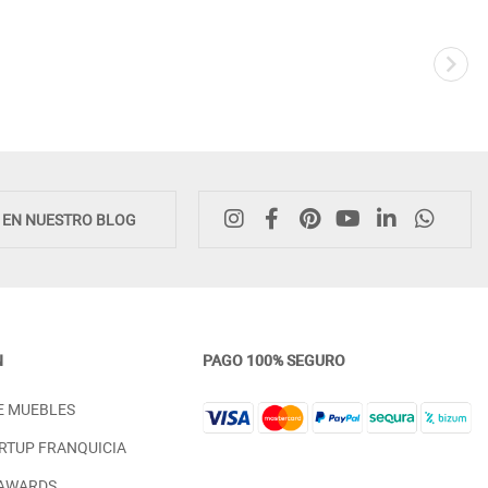
E EN NUESTRO BLOG
N
PAGO 100% SEGURO
COLCHÓN ERGONÓMICO MUELLES
COLCHÓN CON SOPORTE 
E MUEBLES
ENSACADOS - MODELO JADE
FIRMEZA - MODELO VENUS
PRECIO DESDE:
PRECIO DESDE:
696,00 €
598,00 €
RTUP FRANQUICIA
 AWARDS