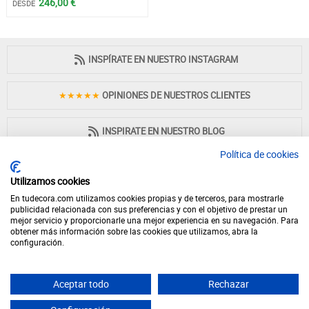
246,00 €
DESDE
INSPÍRATE EN NUESTRO INSTAGRAM
★★★★★
OPINIONES DE NUESTROS CLIENTES
INSPIRATE EN NUESTRO BLOG
Política de cookies
Utilizamos cookies
En tudecora.com utilizamos cookies propias y de terceros, para mostrarle
PAGO 100% SEGURO
publicidad relacionada con sus preferencias y con el objetivo de prestar un
mejor servicio y proporcionarle una mejor experiencia en su navegación. Para
obtener más información sobre las cookies que utilizamos, abra la
configuración.
Aceptar todo
Rechazar
© 2026 - Desde 1998 en internet - tudecora.com tienda online de muebles
fabricados en España - IVA incluido (Península y Baleares)