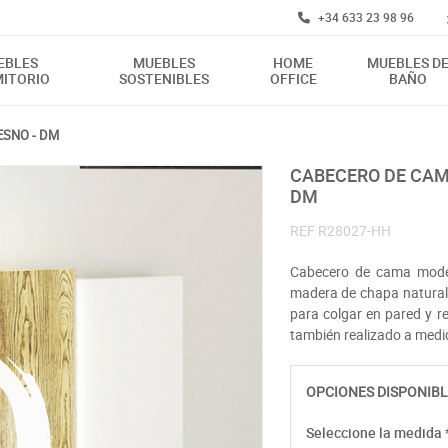
+34 633 23 98 96
EBLES
MUEBLES
HOME
MUEBLES D
ITORIO
SOSTENIBLES
OFFICE
BAÑO
ESNO - DM
CABECERO DE CAMA CON PANEL CENTRAL CALADO MADERA FRESNO -
DM
REF
R28027-HH
Cabecero de cama moder
madera de chapa natural 
para colgar en pared y 
también realizado a med
OPCIONES DISPONIBL
Seleccione la medida