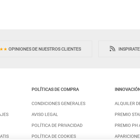
Novedad
Novedad
★★
OPINIONES DE NUESTROS CLIENTES
INSPIRAT
POLÍTICAS DE COMPRA
INNOVACIÓ
RMITORIO DE
CÓMODA DORMITORIO DE DISEÑO
CONDICIONES GENERALES
ALQUILER D
CO CON 4 CAJONES
CON 4 CAJONES Y PATAS A ELEGIR
- DM
AJES
AVISO LEGAL
PREMIO STA
PRECIO DESDE:
.198,00 €
1.198,00 €
POLÍTICA DE PRIVACIDAD
PREMIO PH
ATIS
POLÍTICA DE COOKIES
APARICIONE