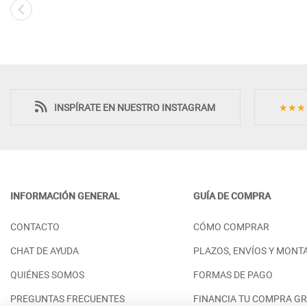
Novedad
INSPÍRATE EN NUESTRO INSTAGRAM
★★★
INFORMACIÓN GENERAL
GUÍA DE COMPRA
MESITA DE NOCHE 2 CAJONES
CÓMODA DE DO
CONTACTO
CÓMO COMPRAR
ESTILO NÓRDICO DETALLES EN
DISEÑO NÓRDI
FRESNO - DM
Y PATAS - DM
CHAT DE AYUDA
PLAZOS, ENVÍOS Y MONT
PRECIO DESDE:
PRECIO DESDE:
698,00 €
1
QUIÉNES SOMOS
FORMAS DE PAGO
PREGUNTAS FRECUENTES
FINANCIA TU COMPRA GR