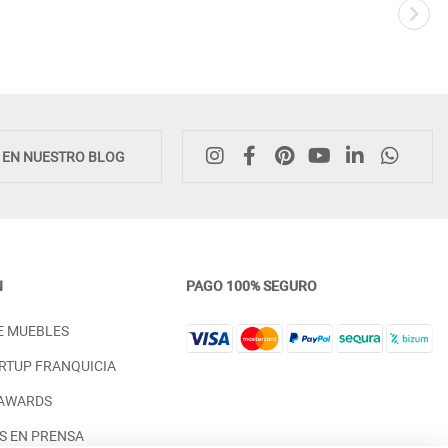
Novedad
E EN NUESTRO BLOG
N
PAGO 100% SEGURO
SINFONIER CON 5 CAJONES PARA
CABECERO DE CAMA TAPI
E MUEBLES
DORMITORIOS DE DISEÑO
COSIDO A MANO DE FORM
NÓRDICO - DM
ARTESANAL
RTUP FRANQUICIA
PRECIO DESDE:
PRECIO DESDE:
1.198,00 €
1.098,00 €
 AWARDS
S EN PRENSA