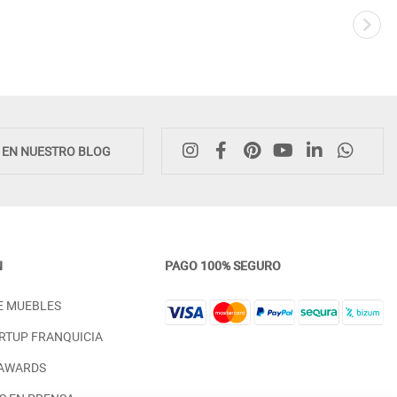
Novedad
E EN NUESTRO BLOG
N
PAGO 100% SEGURO
MUEBLES DORMITORIO DISEÑO
MESILLA DE NOCHE PARA
E MUEBLES
MODERNO CABECERO CORRIDO Y
DORMITORIOS CON MUEB
BAÑERA - DM
DISEÑO MODERNO - DM
RTUP FRANQUICIA
PRECIO DESDE:
PRECIO DESDE:
3.252,00 €
498,00 €
 AWARDS