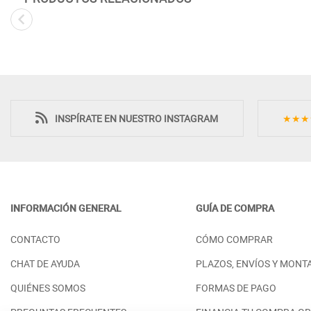
Novedad
INSPÍRATE EN NUESTRO INSTAGRAM
★★★
INFORMACIÓN GENERAL
GUÍA DE COMPRA
COMODA DORMITORIO DISEÑO
MESITA DE NOC
CONTACTO
CÓMO COMPRAR
MODERNO CAJONES CON GRAN
CAJONES Y CON
CAPACIDAD - DM
CURVADAS
CHAT DE AYUDA
PLAZOS, ENVÍOS Y MONT
PRECIO DESDE:
PRECIO DESDE:
998,00 €
5
QUIÉNES SOMOS
FORMAS DE PAGO