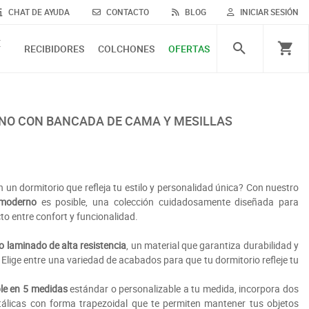
CHAT DE AYUDA
CONTACTO
BLOG
INICIAR SESIÓN
E
RECIBIDORES
COLCHONES
OFERTAS
 un dormitorio que refleja tu estilo y personalidad única? Con nuestro
 moderno
es posible, una colección cuidadosamente diseñada para
ecto entre confort y funcionalidad.
o laminado de alta resistencia
, un material que garantiza durabilidad y
. Elige entre una variedad de acabados para que tu dormitorio refleje tu
ble en 5 medidas
estándar o personalizable a tu medida, incorpora dos
tálicas con forma trapezoidal que te permiten mantener tus objetos