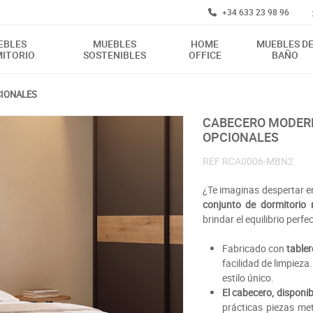
+34 633 23 98 96
EBLES
MUEBLES
HOME
MUEBLES D
ITORIO
SOSTENIBLES
OFFICE
BAÑO
CIONALES
CABECERO MODERNO CON BANCADA DE CAMA Y MESILLAS
OPCIONALES
REF
RCA0006-MBN2
¿Te imaginas despertar en
conjunto de dormitorio
brindar el equilibrio perf
Fabricado con
tabler
facilidad de limpieza
estilo único.
El cabecero, disponi
prácticas piezas me