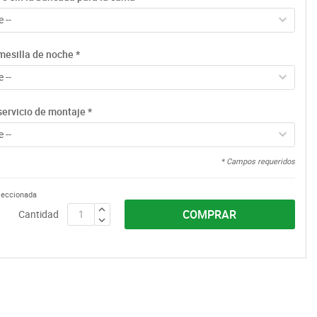
 --
mesilla de noche
*
 --
servicio de montaje
*
 --
* Campos requeridos
eleccionada
COMPRAR
Cantidad