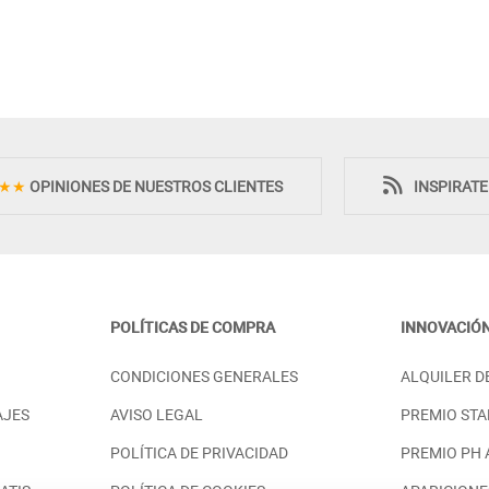
Novedad
Novedad
★★
OPINIONES DE NUESTROS CLIENTES
INSPIRAT
POLÍTICAS DE COMPRA
INNOVACIÓ
HE CON 2
SINFONIER DE DISEÑO MODERNO
CONDICIONES GENERALES
ALQUILER D
 LAS ESQUINAS
CON CURVATURA EN LAS
ESQUINAS
AJES
AVISO LEGAL
PREMIO STA
PRECIO DESDE:
58,00 €
1.158,00 €
POLÍTICA DE PRIVACIDAD
PREMIO PH