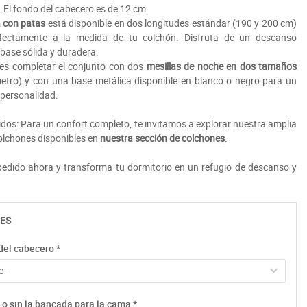
 El fondo del cabecero es de 12 cm.
 con patas
está disponible en dos longitudes estándar (190 y 200 cm)
fectamente a la medida de tu colchón. Disfruta de un descanso
base sólida y duradera.
es completar el conjunto con dos
mesillas de noche en dos tamaños
etro) y con una base metálica disponible en blanco o negro para un
 personalidad.
idos: Para un confort completo, te invitamos a explorar nuestra amplia
colchones disponibles en
nuestra sección de colchones
.
edido ahora y transforma tu dormitorio en un refugio de descanso y
ES
del cabecero
*
 --
 o sin la bancada para la cama
*