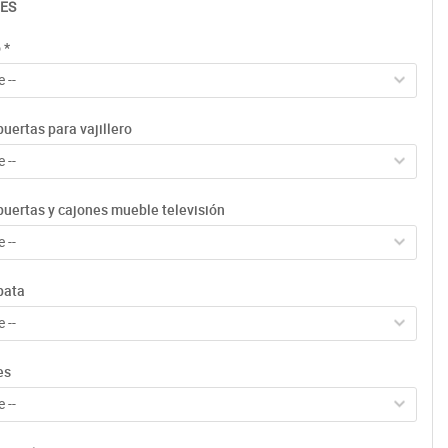
ES
o
*
 --
uertas para vajillero
 --
puertas y cajones mueble televisión
 --
pata
 --
es
 --