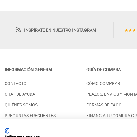
INSPÍRATE EN NUESTRO INSTAGRAM
★★★
INFORMACIÓN GENERAL
GUÍA DE COMPRA
MESA DE CENTRO MODERNA TAPA
SILLA MODERN
CONTACTO
CÓMO COMPRAR
MADERA ELEVABLE - PINO
DE MADERA - P
PRECIO DESDE:
PRECIO DESDE:
698,00 €
9
CHAT DE AYUDA
PLAZOS, ENVÍOS Y MONT
QUIÉNES SOMOS
FORMAS DE PAGO
PREGUNTAS FRECUENTES
FINANCIA TU COMPRA GR
RESERVAR CITA PRESENCIAL
ACABADOS DISPONIBLES