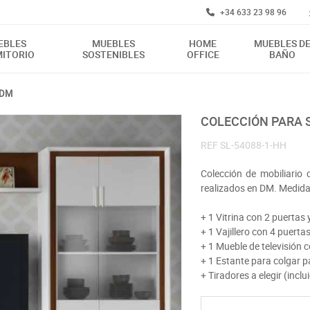
+34 633 23 98 96
EBLES
MUEBLES
HOME
MUEBLES D
ITORIO
SOSTENIBLES
OFFICE
BAÑO
 DM
COLECCIÓN PARA
REF
SL-54088-1-HH
Colección de mobiliario 
realizados en DM. Medid
+ 1 Vitrina con 2 puertas
+ 1 Vajillero con 4 puert
+ 1 Mueble de televisión 
+ 1 Estante para colgar 
+ Tiradores a elegir (inclu