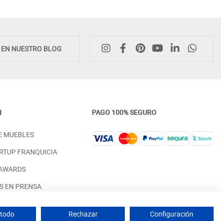
E EN NUESTRO BLOG
N
PAGO 100% SEGURO
MESA DE COMEDOR LARGA Y FIJA
VITRINA MODERNA PUERT
E MUEBLES
ESTILO CLÁSICO MADERA - HAYA
MADERA Y CRISTAL Y 1 CA
DM
PRECIO DESDE:
1.098,00 €
RTUP FRANQUICIA
PRECIO DESDE:
1.298,00 €
 AWARDS
S EN PRENSA
 PARA INTERIORISTAS
 todo
Rechazar
Configuración