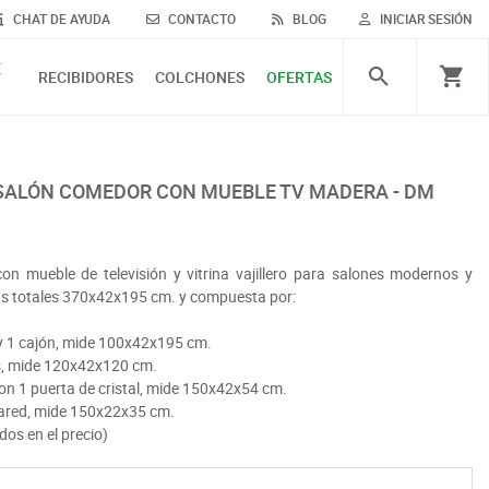
CHAT DE AYUDA
CONTACTO
BLOG
INICIAR SESIÓN
E
RECIBIDORES
COLCHONES
OFERTAS
 SALÓN COMEDOR CON MUEBLE TV MADERA - DM
con mueble de televisión y vitrina vajillero para salones modernos y
as totales 370x42x195 cm. y compuesta por:
 y 1 cajón, mide 100x42x195 cm.
as, mide 120x42x120 cm.
con 1 puerta de cristal, mide 150x42x54 cm.
pared, mide 150x22x35 cm.
idos en el precio)