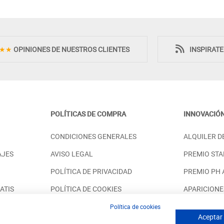
★★
OPINIONES DE NUESTROS CLIENTES
INSPIRAT
POLÍTICAS DE COMPRA
INNOVACIÓ
A CON RESPALDO
MESA DE COMEDOR CLÁSICA
CONDICIONES GENERALES
ALQUILER D
INO
EXTENSIBLE MADERA - HAYA
PRECIO DESDE:
8,00 €
1.098,00 €
AJES
AVISO LEGAL
PREMIO STA
POLÍTICA DE PRIVACIDAD
PREMIO PH
ATIS
POLÍTICA DE COOKIES
APARICIONE
SOSTENIBILIDAD
SOLUCIONES
Política de cookies
Aceptar