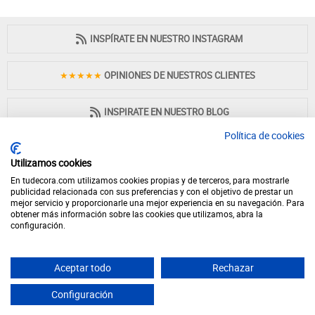
INSPÍRATE EN NUESTRO INSTAGRAM
★★★★★
OPINIONES DE NUESTROS CLIENTES
INSPIRATE EN NUESTRO BLOG
Política de cookies
Utilizamos cookies
En tudecora.com utilizamos cookies propias y de terceros, para mostrarle
PAGO 100% SEGURO
publicidad relacionada con sus preferencias y con el objetivo de prestar un
mejor servicio y proporcionarle una mejor experiencia en su navegación. Para
obtener más información sobre las cookies que utilizamos, abra la
configuración.
Aceptar todo
Rechazar
© 2026 - Desde 1998 en internet - tudecora.com tienda online de muebles
fabricados en España - IVA incluido (Península y Baleares)
Configuración