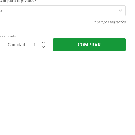
tela para tapizado
*
 --
* Campos requeridos
eleccionada
COMPRAR
Cantidad