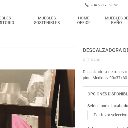
+34 633 23 98 96
EBLES
MUEBLES
HOME
MUEBLES D
ITORIO
SOSTENIBLES
OFFICE
BAÑO
DESCALZADORA D
REF
R908
Descalzadora de líneas r
pino. Medidas: 90x37x60
OPCIONES DISPONIBL
Seleccione el acabad
-- Por favor seleccione