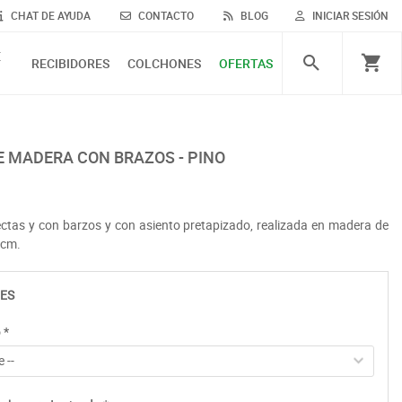
CHAT DE AYUDA
CONTACTO
BLOG
INICIAR SESIÓN
E
RECIBIDORES
COLCHONES
OFERTAS
E MADERA CON BRAZOS - PINO
ectas y con barzos y con asiento pretapizado, realizada en madera de
 cm.
ES
o
*
 --