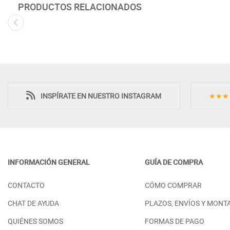
PRODUCTOS RELACIONADOS
Novedad
INSPÍRATE EN NUESTRO INSTAGRAM
★★★
INFORMACIÓN GENERAL
GUÍA DE COMPRA
SINFONIER MODERNO CON 4
MESILLA DE NO
CONTACTO
CÓMO COMPRAR
CAJONES MADERA - ROBLE
CAJONES DORM
ROBLE
PRECIO DESDE:
728,00 €
CHAT DE AYUDA
PLAZOS, ENVÍOS Y MONT
PRECIO DESDE:
2
QUIÉNES SOMOS
FORMAS DE PAGO