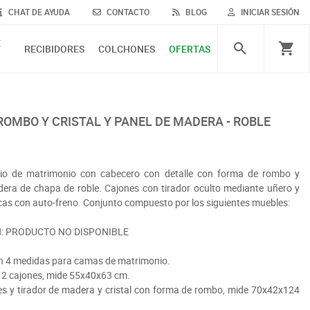
CHAT DE AYUDA
CONTACTO
BLOG
INICIAR SESIÓN
E
RECIBIDORES
COLCHONES
OFERTAS
ROMBO Y CRISTAL Y PANEL DE MADERA - ROBLE
rio de matrimonio con cabecero con detalle con forma de rombo y
adera de chapa de roble. Cajones con tirador oculto mediante uñero y
icas con auto-freno. Conjunto compuesto por los siguientes muebles:
ÓN: PRODUCTO NO DISPONIBLE
en 4 medidas para camas de matrimonio.
n 2 cajones, mide 55x40x63 cm.
nes y tirador de madera y cristal con forma de rombo, mide 70x42x124