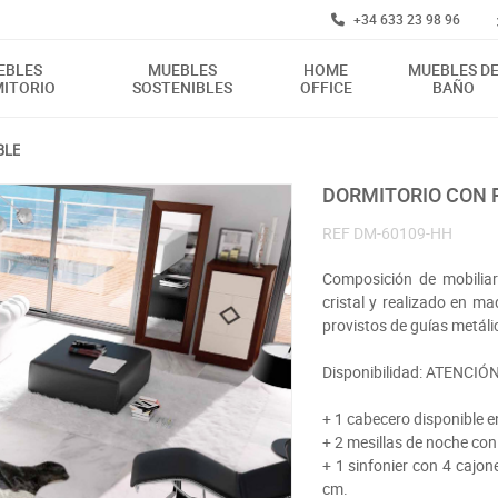
+34 633 23 98 96
EBLES
MUEBLES
HOME
MUEBLES D
ITORIO
SOSTENIBLES
OFFICE
BAÑO
BLE
DORMITORIO CON 
REF
DM-60109-HH
Composición de mobilia
cristal y realizado en m
provistos de guías metál
Disponibilidad: ATENCI
+ 1 cabecero disponible 
+ 2 mesillas de noche co
+ 1 sinfonier con 4 cajo
cm.