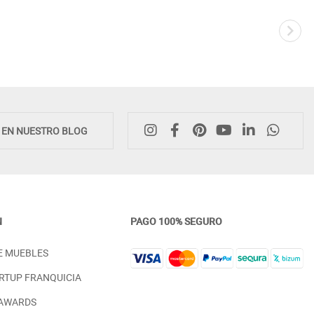
Novedad
E EN NUESTRO BLOG
N
PAGO 100% SEGURO
CÓMODA MODERNA CON 4
MARCO ESPEJO VESTIDOR
E MUEBLES
CAJONES MADERA - ROBLE
DORMITORIO MADERA - R
PRECIO DESDE:
PRECIO DESDE:
758,00 €
246,00 €
RTUP FRANQUICIA
 AWARDS