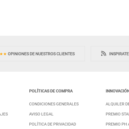
Novedad
Novedad
★★
OPINIONES DE NUESTROS CLIENTES
INSPIRAT
POLÍTICAS DE COMPRA
INNOVACIÓ
CHE CON 2
ARMARIO JUVENIL EN MADERA -
CONDICIONES GENERALES
ALQUILER D
ITORIO MADERA -
ROBLE
PRECIO DESDE:
998,00 €
AJES
AVISO LEGAL
PREMIO STA
55,00 €
POLÍTICA DE PRIVACIDAD
PREMIO PH