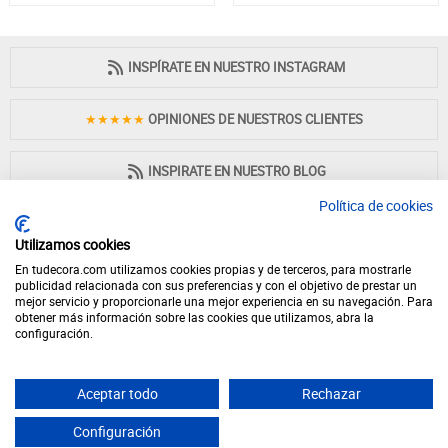
INSPÍRATE EN NUESTRO INSTAGRAM
★★★★★
OPINIONES DE NUESTROS CLIENTES
INSPIRATE EN NUESTRO BLOG
Política de cookies
Utilizamos cookies
En tudecora.com utilizamos cookies propias y de terceros, para mostrarle
PAGO 100% SEGURO
publicidad relacionada con sus preferencias y con el objetivo de prestar un
mejor servicio y proporcionarle una mejor experiencia en su navegación. Para
obtener más información sobre las cookies que utilizamos, abra la
configuración.
Aceptar todo
Rechazar
© 2026 - Desde 1998 en internet - tudecora.com tienda online de muebles
fabricados en España - IVA incluido (Península y Baleares)
Configuración