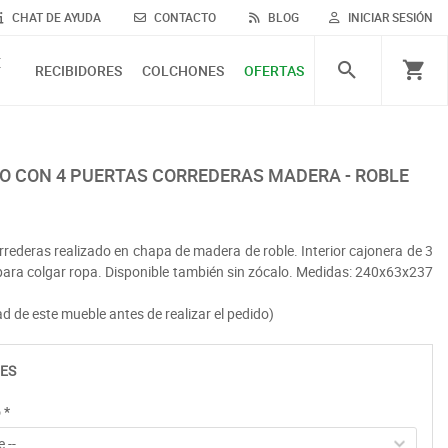
CHAT DE AYUDA
CONTACTO
BLOG
INICIAR SESIÓN
E
RECIBIDORES
COLCHONES
OFERTAS
O CON 4 PUERTAS CORREDERAS MADERA - ROBLE
rederas realizado en chapa de madera de roble. Interior cajonera de 3
 para colgar ropa. Disponible también sin zócalo. Medidas: 240x63x237
ad de este mueble antes de realizar el pedido)
ES
o
*
 --