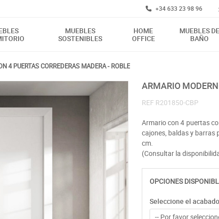
+34 633 23 98 96
EBLES
MUEBLES
HOME
MUEBLES D
ITORIO
SOSTENIBLES
OFFICE
BAÑO
N 4 PUERTAS CORREDERAS MADERA - ROBLE
ARMARIO MODERN
REF
R201850-CBP
Armario con 4 puertas cor
cajones, baldas y barras
cm.
(Consultar la disponibilid
OPCIONES DISPONIBL
Seleccione el acabad
-- Por favor seleccione