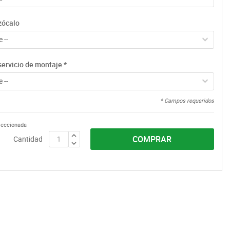
zócalo
 --
servicio de montaje
*
 --
* Campos requeridos
eleccionada
COMPRAR
Cantidad