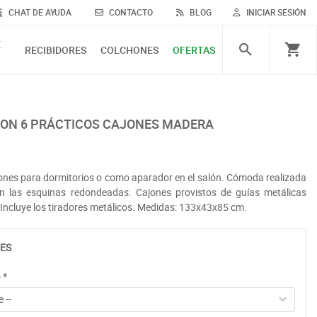
CHAT DE AYUDA
CONTACTO
BLOG
INICIAR SESIÓN
E
RECIBIDORES
COLCHONES
OFERTAS
ON 6 PRÁCTICOS CAJONES MADERA
nes para dormitorios o como aparador en el salón. Cómoda realizada
 las esquinas redondeadas. Cajones provistos de guías metálicas
 Incluye los tiradores metálicos. Medidas: 133x43x85 cm.
ES
o
*
 --