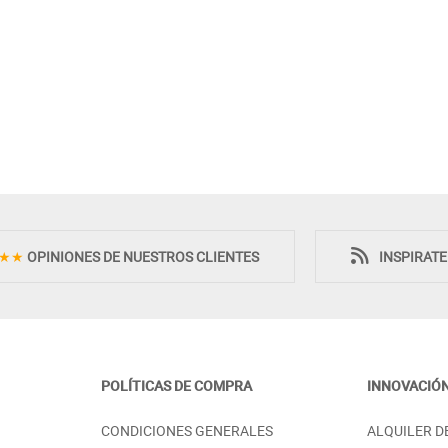
Novedad
Novedad
★★
OPINIONES DE NUESTROS CLIENTES
INSPIRAT
POLÍTICAS DE COMPRA
INNOVACIÓ
CAMA TAPIZADO
CABECERO DE CAMA CON PANEL
CONDICIONES GENERALES
ALQUILER D
RIOS ELEGANTES
TAPIZADO Y MOLDURA