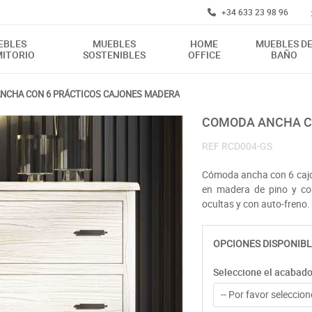
+34 633 23 98 96
EBLES
MUEBLES
HOME
MUEBLES D
ITORIO
SOSTENIBLES
OFFICE
BAÑO
NCHA CON 6 PRÁCTICOS CAJONES MADERA
COMODA ANCHA C
REF
RCD004-GS
Cómoda ancha con 6 cajo
en madera de pino y con
ocultas y con auto-freno.
OPCIONES DISPONIBL
Seleccione el acabad
-- Por favor seleccione