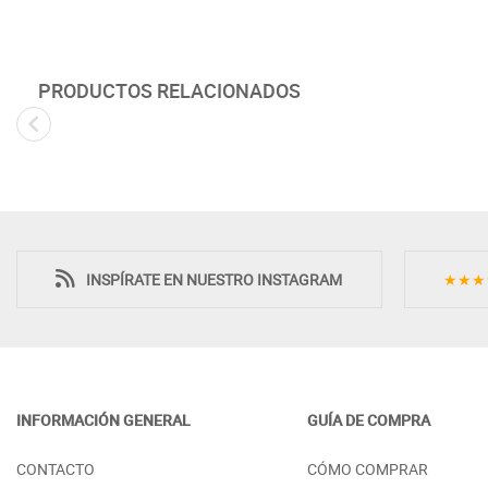
PRODUCTOS RELACIONADOS
INSPÍRATE EN NUESTRO INSTAGRAM
★★★
INFORMACIÓN GENERAL
GUÍA DE COMPRA
MESILLA 3 CAJONES ESQUINAS
CABECERO DE 
CONTACTO
CÓMO COMPRAR
REDONDEADAS MADERA
PARA DORMITO