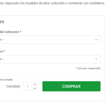
r separado los muebles de esta colección o combinar con mobiliario
ES
del cabecero
*
 --
es
*
 --
* Campos requeridos
eleccionada
COMPRAR
Cantidad