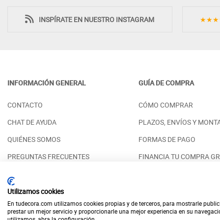
INSPÍRATE EN NUESTRO INSTAGRAM
★★★
INFORMACIÓN GENERAL
GUÍA DE COMPRA
SINFONIER DE DISEÑO NÓRDICO 5
CÓMODA DE DO
CONTACTO
CÓMO COMPRAR
CAJONES MADERA NATURAL
CAJONES EN M
SOSTENIBLE
SOSTENIBLE DE
CHAT DE AYUDA
PLAZOS, ENVÍOS Y MONT
PRECIO DESDE:
PRECIO DESDE:
958,00 €
1
QUIÉNES SOMOS
FORMAS DE PAGO
PREGUNTAS FRECUENTES
FINANCIA TU COMPRA GR
RESERVAR CITA PRESENCIAL
ACABADOS DISPONIBLES
Utilizamos cookies
En tudecora.com utilizamos cookies propias y de terceros, para mostrarle public
prestar un mejor servicio y proporcionarle una mejor experiencia en su navegac
utilizamos, abra la configuración.