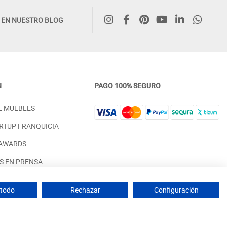
E EN NUESTRO BLOG
N
PAGO 100% SEGURO
CÓMODA DE DISEÑO NÓRDICO
CABECERO DE CAMA TAPI
E MUEBLES
INDUSTRIAL EN MADERA DE PINO
CON MOLDURA CLÁSICA 
NATURAL
PINO
RTUP FRANQUICIA
PRECIO DESDE:
PRECIO DESDE:
1.498,00 €
758,00 €
 AWARDS
S EN PRENSA
 PARA INTERIORISTAS
 todo
Rechazar
Configuración
 de muebles fabricados en España - IVA incluido (Península y Baleares)