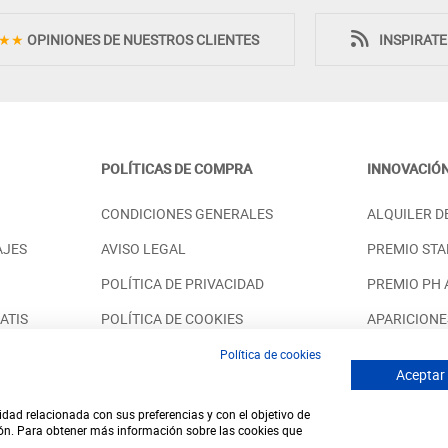
★★
OPINIONES DE NUESTROS CLIENTES
INSPIRAT
POLÍTICAS DE COMPRA
INNOVACIÓ
MITORIO 6
SINFONIER CON 5 CAJONES
CONDICIONES GENERALES
ALQUILER D
ADERA
ESTILO NÓRDICO EN MADERA
 PINO
NATURAL
AJES
AVISO LEGAL
PREMIO STA
PRECIO DESDE:
.598,00 €
1.258,00 €
POLÍTICA DE PRIVACIDAD
PREMIO PH
ATIS
POLÍTICA DE COOKIES
APARICIONE
SOSTENIBILIDAD
SOLUCIONES
Política de cookies
Aceptar
idad relacionada con sus preferencias y con el objetivo de
© 2026 - Desde 1998 en internet - tudecora.com tienda online
ión. Para obtener más información sobre las cookies que