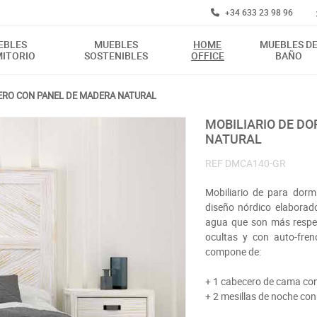
+34 633 23 98 96
EBLES
MUEBLES
HOME
MUEBLES D
ITORIO
SOSTENIBLES
OFFICE
BAÑO
ERO CON PANEL DE MADERA NATURAL
MOBILIARIO DE DORMITORIO CABECERO CON PANEL DE MADERA
NATURAL
REF
DMCA140-GR
Mobiliario de para dorm
diseño nórdico elaborad
agua que son más respet
ocultas y con auto-freno
compone de:
+ 1 cabecero de cama con
+ 2 mesillas de noche co