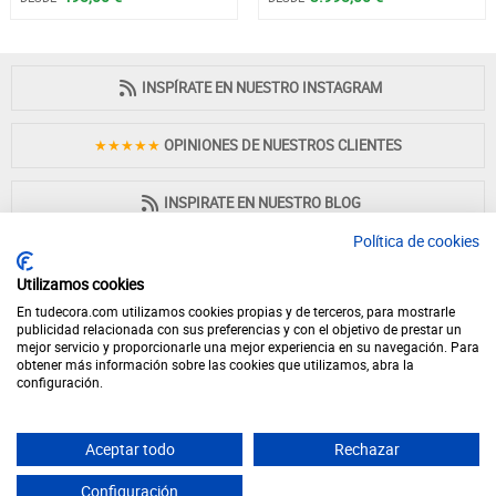
INSPÍRATE EN NUESTRO INSTAGRAM
★★★★★
OPINIONES DE NUESTROS CLIENTES
INSPIRATE EN NUESTRO BLOG
Política de cookies
Utilizamos cookies
En tudecora.com utilizamos cookies propias y de terceros, para mostrarle
PAGO 100% SEGURO
publicidad relacionada con sus preferencias y con el objetivo de prestar un
mejor servicio y proporcionarle una mejor experiencia en su navegación. Para
obtener más información sobre las cookies que utilizamos, abra la
configuración.
Aceptar todo
Rechazar
© 2026 - Desde 1998 en internet - tudecora.com tienda online de muebles
fabricados en España - IVA incluido (Península y Baleares)
Configuración