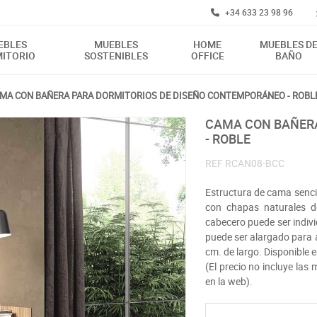
+34 633 23 98 96
EBLES
MUEBLES
HOME
MUEBLES D
ITORIO
SOSTENIBLES
OFFICE
BAÑO
MA CON BAÑERA PARA DORMITORIOS DE DISEÑO CONTEMPORÁNEO - ROBL
CAMA CON BAÑERA PARA DORMITORIOS DE DISEÑO CONTEMPORÁNEO
- ROBLE
REF
RCAN08-BCC
Estructura de cama sencil
con chapas naturales d
cabecero puede ser indivi
puede ser alargado para a
cm. de largo. Disponible
(El precio no incluye las
en la web).