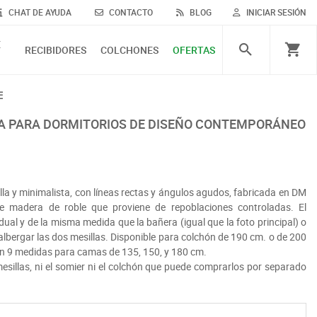
CHAT DE AYUDA
CONTACTO
BLOG
INICIAR SESIÓN
E
RECIBIDORES
COLCHONES
OFERTAS
E
la y minimalista, con líneas rectas y ángulos agudos, fabricada en DM
e madera de roble que proviene de repoblaciones controladas. El
dual y de la misma medida que la bañera (igual que la foto principal) o
lbergar las dos mesillas. Disponible para colchón de 190 cm. o de 200
 en 9 medidas para camas de 135, 150, y 180 cm.
 mesillas, ni el somier ni el colchón que puede comprarlos por separado