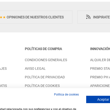
★★
OPINIONES DE NUESTROS CLIENTES
INSPIRAT
POLÍTICAS DE COMPRA
INNOVACIÓ
ITORIO CON
MUEBLES DE DORMITORIO DE
CONDICIONES GENERALES
ALQUILER D
RGADO MESILLAS
ESTILO CONTEMPORÁNEO
LE
MADERA - ROBLE
AJES
AVISO LEGAL
PREMIO STA
PRECIO DESDE:
.652,00 €
2.792,00 €
POLÍTICA DE PRIVACIDAD
PREMIO PH
ATIS
POLÍTICA DE COOKIES
APARICIONE
SOSTENIBILIDAD
SOLUCIONES
Política de cookies
Aceptar
idad relacionada con sus preferencias y con el objetivo de