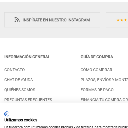
INSPÍRATE EN NUESTRO INSTAGRAM
★★★
INFORMACIÓN GENERAL
GUÍA DE COMPRA
MUEBLES DORMITORIO MODERNO
MUEBLES DORM
CONTACTO
CÓMO COMPRAR
BANCADA Y MESITAS MADERA -
CABECERO ALA
ROBLE
MADERA - ROB
CHAT DE AYUDA
PLAZOS, ENVÍOS Y MONT
PRECIO DESDE:
PRECIO DESDE:
2.652,00 €
2
QUIÉNES SOMOS
FORMAS DE PAGO
PREGUNTAS FRECUENTES
FINANCIA TU COMPRA GR
RESERVAR CITA PRESENCIAL
ACABADOS DISPONIBLES
Utilizamos cookies
En tudecora.com utilizamos cookies propias y de terceros, para mostrarle public