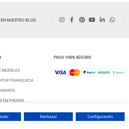
E EN NUESTRO BLOG
N
PAGO 100% SEGURO
MUEBLE ZAPATERO DE DISEÑO
CÓMODA DE DORMITORIO 
E MUEBLES
CON 2 PUERTAS ABATIBLES
CAJONES DISEÑO MODER
MADERA - ROBLE
MADERA - ROBLE
RTUP FRANQUICIA
PRECIO DESDE:
PRECIO DESDE:
1.098,00 €
1.158,00 €
 AWARDS
S EN PRENSA
 PARA INTERIORISTAS
 todo
Rechazar
Configuración