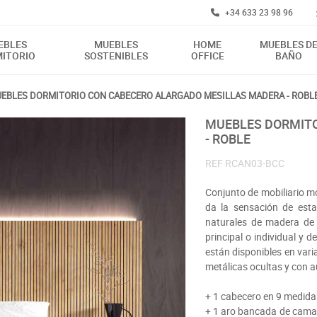
+34 633 23 98 96
EBLES
MUEBLES
HOME
MUEBLES D
ITORIO
SOSTENIBLES
OFFICE
BAÑO
EBLES DORMITORIO CON CABECERO ALARGADO MESILLAS MADERA - ROBL
MUEBLES DORMITORIO CON CABECERO ALARGADO MESILLAS MADERA
- ROBLE
REF
RCAN03-BCC
Conjunto de mobiliario 
da la sensación de est
naturales de madera de 
principal o individual y
están disponibles en var
metálicas ocultas y con a
+ 1 cabecero en 9 medida
+ 1 aro bancada de cama 