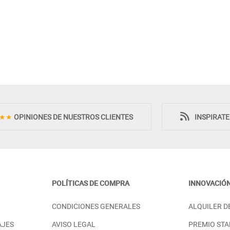
Novedad
Novedad
★★
OPINIONES DE NUESTROS CLIENTES
INSPIRAT
POLÍTICAS DE COMPRA
INNOVACIÓ
ITORIO CON
MESILLA DE NOCHE PARA
CONDICIONES GENERALES
ALQUILER D
RIDO CON
DORMITORIOS CON MUEBLES
EDS - DM
DISEÑO MODERNO - DM
AJES
AVISO LEGAL
PREMIO STA
PRECIO DESDE: