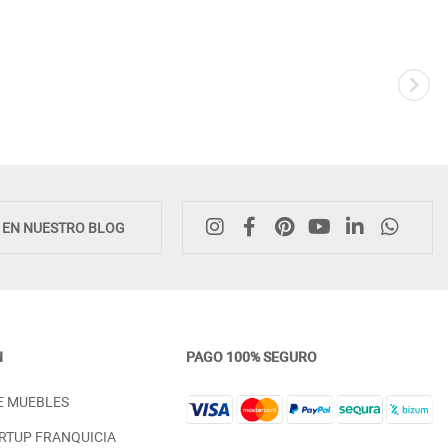
Novedad
E EN NUESTRO BLOG
N
PAGO 100% SEGURO
COMODA ANCHA CON CAJONES
MOBILIARIO DE DISEÑO 
E MUEBLES
GRAN CAPACIDAD DORMITORIO DE
PARA DORMITORIO MADER
DISEÑO
ROBLE
RTUP FRANQUICIA
PRECIO DESDE:
PRECIO DESDE: