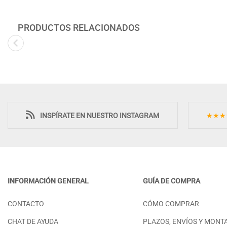
PRODUCTOS RELACIONADOS
Novedad
INSPÍRATE EN NUESTRO INSTAGRAM
★★★
INFORMACIÓN GENERAL
GUÍA DE COMPRA
MUEBLES DORMITORIO DISEÑO
MUEBLES DORM
CONTACTO
CÓMO COMPRAR
MODERNO CABECERO CORRIDO Y
CABECERO COR
BAÑERA - DM
ILUMINACIÓN L
CHAT DE AYUDA
PLAZOS, ENVÍOS Y MONT
PRECIO DESDE:
PRECIO DESDE: