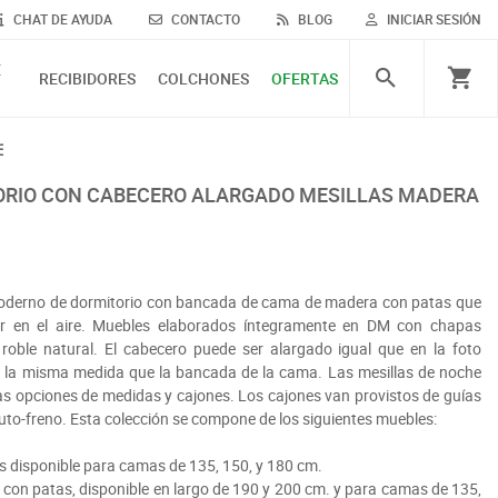
CHAT DE AYUDA
CONTACTO
BLOG
INICIAR SESIÓN
E
RECIBIDORES
COLCHONES
OFERTAS
E
moderno de dormitorio con bancada de cama de madera con patas que
ar en el aire. Muebles elaborados íntegramente en DM con chapas
roble natural. El cabecero puede ser alargado igual que en la foto
 de la misma medida que la bancada de la cama. Las mesillas de noche
ias opciones de medidas y cajones. Los cajones van provistos de guías
uto-freno. Esta colección se compone de los siguientes muebles:
s disponible para camas de 135, 150, y 180 cm.
con patas, disponible en largo de 190 y 200 cm. y para camas de 135,