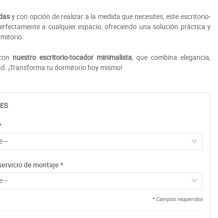
idas
y con opción de realizar a la medida
que necesites, este escritorio-
rfectamente a cualquier espacio, ofreciendo una solución práctica y
rmitorio.
 con
nuestro escritorio-tocador minimalista
, que combina elegancia,
ad. ¡Transforma tu dormitorio hoy mismo!
ES
*
 --
servicio de montaje
*
 --
* Campos requeridos