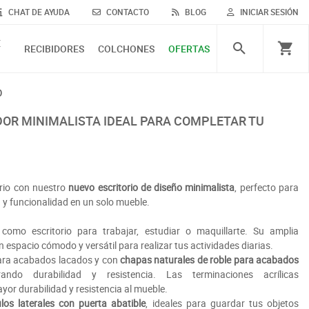
CHAT DE AYUDA
CONTACTO
BLOG
INICIAR SESIÓN
E
RECIBIDORES
COLCHONES
OFERTAS
O
rio con nuestro
nuevo escritorio de diseño minimalista
, perfecto para
 y funcionalidad en un solo mueble.
 como escritorio para trabajar, estudiar o maquillarte. Su amplia
un espacio cómodo y versátil para realizar tus actividades diarias.
ara acabados lacados y con
chapas naturales de roble para acabados
ando durabilidad y resistencia. Las terminaciones acrílicas
or durabilidad y resistencia al mueble.
os laterales con puerta abatible
, ideales para guardar tus objetos