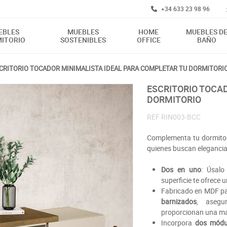
+34 633 23 98 96
EBLES
MUEBLES
HOME
MUEBLES D
ITORIO
SOSTENIBLES
OFFICE
BAÑO
CRITORIO TOCADOR MINIMALISTA IDEAL PARA COMPLETAR TU DORMITORI
ESCRITORIO TOCADOR MINIMALISTA IDEAL PARA COMPLETAR TU
DORMITORIO
REF
RIN003-BCC
Complementa tu dormito
quienes buscan elegancia
Dos en uno
: Úsalo
superficie te ofrece 
Fabricado en MDF p
barnizados
, asegur
proporcionan una may
Incorpora
dos módul