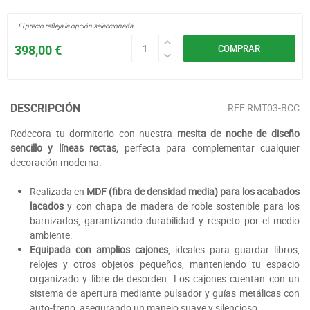
El precio refleja la opción seleccionada
398,00 €
COMPRAR
DESCRIPCIÓN
REF
RMT03-BCC
Redecora tu dormitorio con nuestra
mesita de noche de diseño
sencillo y líneas rectas,
perfecta para complementar cualquier
decoración moderna.
Realizada en
MDF (fibra de densidad media) para los acabados
lacados
y con chapa de madera de roble sostenible para los
barnizados, garantizando durabilidad y respeto por el medio
ambiente.
Equipada con amplios cajones
, ideales para guardar libros,
relojes y otros objetos pequeños, manteniendo tu espacio
organizado y libre de desorden. Los cajones cuentan con un
sistema de apertura mediante pulsador y guías metálicas con
auto-freno, asegurando un manejo suave y silencioso.