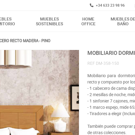
+34 633 23 98 96
EBLES
MUEBLES
HOME
MUEBLES D
ITORIO
SOSTENIBLES
OFFICE
BAÑO
CERO RECTO MADERA - PINO
MOBILIARIO DOR
REF
DM-358-150
Mobiliario para dormito
recto y compuesto por los
- 1 cabecero de cama dis
- 2 mesillas de noche, m
- 1 sinfonier 7 cajones, 
- 1 marco espejo, mide 6
- Tiradores a elegir (Inclu
También puede comprar po
de otras colecciones.