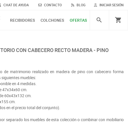
CHAT DE AYUDA
CONTACTO
BLOG
INICIAR SESIÓN
E
RECIBIDORES
COLCHONES
OFERTAS
MITORIO CON CABECERO RECTO MADERA - PINO
rio de matrimonio realizado en madera de pino con cabecero forma
 siguientes muebles:
ponible en 4 medidas.
ide 47x34x60 cm.
mide 60x43x132 cm.
5x155 cm.
idos en el precio total del conjunto).
r separado los muebles de esta colección o combinar con mobiliario