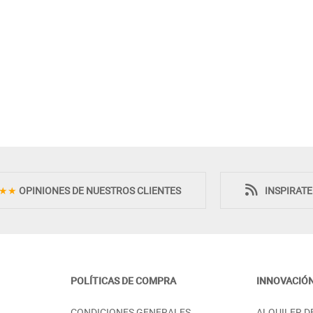
★★
OPINIONES DE NUESTROS CLIENTES
INSPIRAT
POLÍTICAS DE COMPRA
INNOVACIÓ
EJO MADERA
ARMARIO 2 PUERTAS
CONDICIONES GENERALES
ALQUILER D