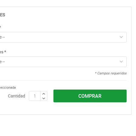
ES
*
 --
es
*
 --
* Campos requeridos
eleccionada
COMPRAR
Cantidad