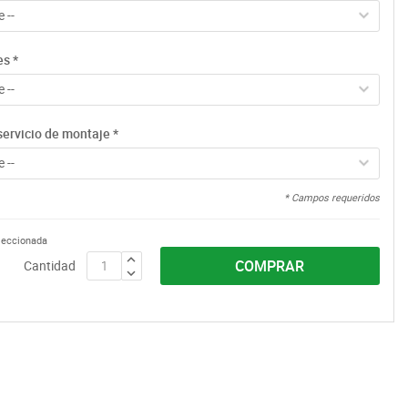
 --
es
*
 --
servicio de montaje
*
 --
* Campos requeridos
eleccionada
COMPRAR
Cantidad