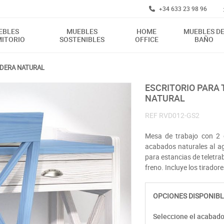
+34 633 23 98 96
EBLES
MUEBLES
HOME
MUEBLES D
ITORIO
SOSTENIBLES
OFFICE
BAÑO
ADERA NATURAL
ESCRITORIO PARA TELETRABAJAR CON 2 CAJONES Y ASPAS MADERA
NATURAL
REF
RVD012-GS2
Mesa de trabajo con 2 c
acabados naturales al a
para estancias de teletra
freno. Incluye los tirado
OPCIONES DISPONIBL
Seleccione el acabad