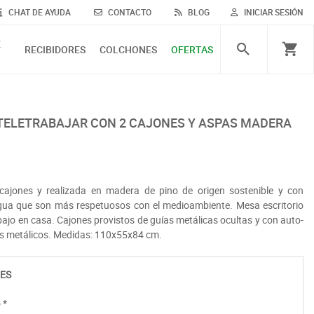
CHAT DE AYUDA
CONTACTO
BLOG
INICIAR SESIÓN
E
RECIBIDORES
COLCHONES
OFERTAS
ajones y realizada en madera de pino de origen sostenible y con
gua que son más respetuosos con el medioambiente. Mesa escritorio
bajo en casa. Cajones provistos de guías metálicas ocultas y con auto-
res metálicos. Medidas: 110x55x84 cm.
ES
o
*