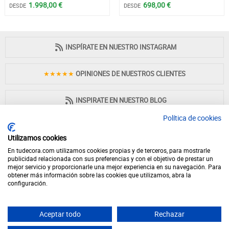
1.998,00 €
698,00 €
DESDE
DESDE
INSPÍRATE EN NUESTRO INSTAGRAM
★★★★★
OPINIONES DE NUESTROS CLIENTES
INSPIRATE EN NUESTRO BLOG
Política de cookies
Utilizamos cookies
En tudecora.com utilizamos cookies propias y de terceros, para mostrarle
PAGO 100% SEGURO
publicidad relacionada con sus preferencias y con el objetivo de prestar un
mejor servicio y proporcionarle una mejor experiencia en su navegación. Para
obtener más información sobre las cookies que utilizamos, abra la
configuración.
Aceptar todo
Rechazar
© 2026 - Desde 1998 en internet - tudecora.com tienda online de muebles