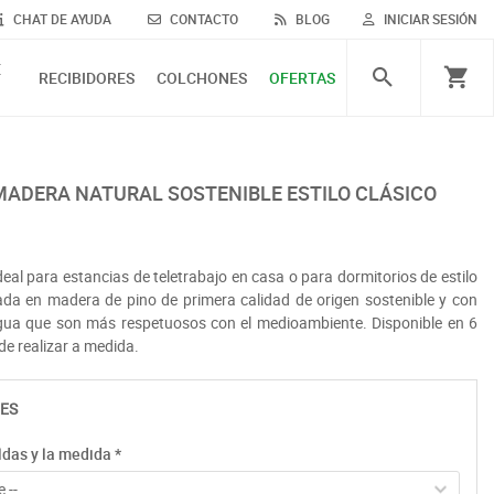
CHAT DE AYUDA
CONTACTO
BLOG
INICIAR SESIÓN
E
RECIBIDORES
COLCHONES
OFERTAS
 MADERA NATURAL SOSTENIBLE ESTILO CLÁSICO
deal para estancias de teletrabajo en casa o para dormitorios de estilo
izada en madera de pino de primera calidad de origen sostenible y con
gua que son más respetuosos con el medioambiente. Disponible en 6
e realizar a medida.
ES
ldas y la medida
*
 --