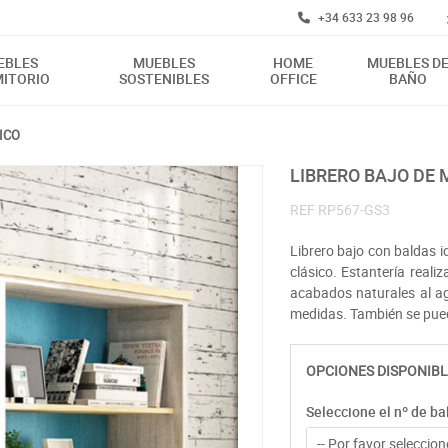
+34 633 23 98 96
EBLES
MUEBLES
HOME
MUEBLES D
ITORIO
SOSTENIBLES
OFFICE
BAÑO
ICO
LIBRERO BAJO DE
REF
RP567-GS3
Librero bajo con baldas i
clásico. Estantería real
acabados naturales al a
medidas. También se pued
OPCIONES DISPONIBL
Seleccione el nº de ba
-- Por favor seleccione