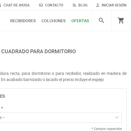
CHAT DE AYUDA
CONTACTO
BLOG
INICIAR SESIÓN
E
RECIBIDORES
COLCHONES
OFERTAS
O CUADRADO PARA DORMITORIO
ura recta, para dormitorio o para recibidor, realizado en madera de
En acabado barnizado o lacado el precio incluye el espejo.
ES
o
*
 --
* Campos requeridos