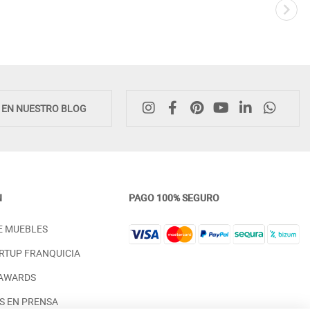
E EN NUESTRO BLOG
N
PAGO 100% SEGURO
CÓMODA DE DORMITORIO CON 4
MESA DE NOCHE CON 3 C
E MUEBLES
CAJONES Y TIRADOR GRECA
PARA DORMITORIO
PRECIO DESDE:
PRECIO DESDE:
2.098,00 €
834,00 €
RTUP FRANQUICIA
 AWARDS
S EN PRENSA