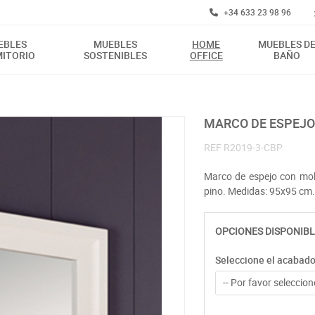
+34 633 23 98 96
EBLES
MUEBLES
HOME
MUEBLES D
ITORIO
SOSTENIBLES
OFFICE
BAÑO
MARCO DE ESPEJ
REF
R2019-3-CBP
Marco de espejo con mold
pino. Medidas: 95x95 cm. 
OPCIONES DISPONIBL
Seleccione el acabad
-- Por favor seleccione