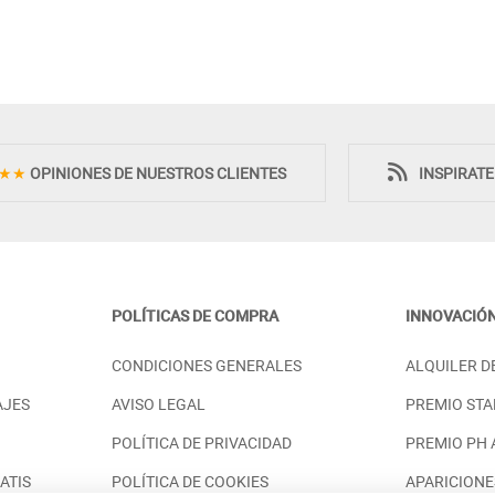
Novedad
Novedad
★★
OPINIONES DE NUESTROS CLIENTES
INSPIRAT
POLÍTICAS DE COMPRA
INNOVACIÓ
 DORMITORIO
MUEBLES DE DORMITORIO DE
CONDICIONES GENERALES
ALQUILER D
 CABECERO RECTO
MADERA DE LÍNEAS MODERNAS
PRECIO DESDE:
.766,00 €
2.766,00 €
AJES
AVISO LEGAL
PREMIO STA
POLÍTICA DE PRIVACIDAD
PREMIO PH
ATIS
POLÍTICA DE COOKIES
APARICIONE