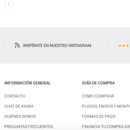
INSPÍRATE EN NUESTRO INSTAGRAM
★★★
INFORMACIÓN GENERAL
GUÍA DE COMPRA
ARMARIO 3 PUERTAS
MUEBLES PARA
CONTACTO
CÓMO COMPRAR
CORREDERAS DETALLE OVALADO
MODERNO CON
GRANDE
PRECIO DESDE:
2
CHAT DE AYUDA
PLAZOS, ENVÍOS Y MONT
PRECIO DESDE:
3.998,00 €
QUIÉNES SOMOS
FORMAS DE PAGO
PREGUNTAS FRECUENTES
FINANCIA TU COMPRA GR