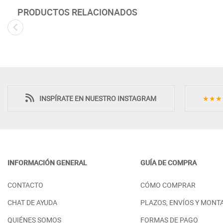
PRODUCTOS RELACIONADOS
Novedad
INSPÍRATE EN NUESTRO INSTAGRAM
★★★
INFORMACIÓN GENERAL
GUÍA DE COMPRA
VITRINA DE MADERA CON
MESA DE CENT
CONTACTO
CÓMO COMPRAR
PUERTAS CON CRISTAL SALONES
MADERA MACIZ
COMEDORES
PRECIO DESDE:
6
CHAT DE AYUDA
PLAZOS, ENVÍOS Y MONT
PRECIO DESDE:
1.598,00 €
QUIÉNES SOMOS
FORMAS DE PAGO