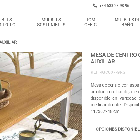
+34 633 23 98 96
EBLES
MUEBLES
HOME
MUEBLES D
ITORIO
SOSTENIBLES
OFFICE
BAÑO
AUXILIAR
MESA DE CENTRO CON REVISTERO CON CRISTALES Y BANDEJA
AUXILIAR
REF
RGC007-GRS
Mesa de centro con aspas e
auxiliar con bandeja en
disponible en variedad
medioambiente. Disponib
117x67x48 cm.
OPCIONES DISPONIBL