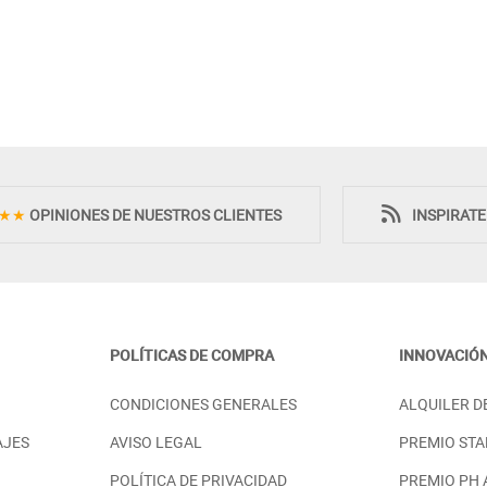
Novedad
Novedad
★★
OPINIONES DE NUESTROS CLIENTES
INSPIRAT
POLÍTICAS DE COMPRA
INNOVACIÓ
RO ELEVABLE EN
MESA DE TELEVISOR CON
CONDICIONES GENERALES
ALQUILER D
A
PUERTAS Y CAJONES SALÓN
COMEDOR MADERA
98,00 €
AJES
AVISO LEGAL
PREMIO STA
PRECIO DESDE:
1.898,00 €
POLÍTICA DE PRIVACIDAD
PREMIO PH