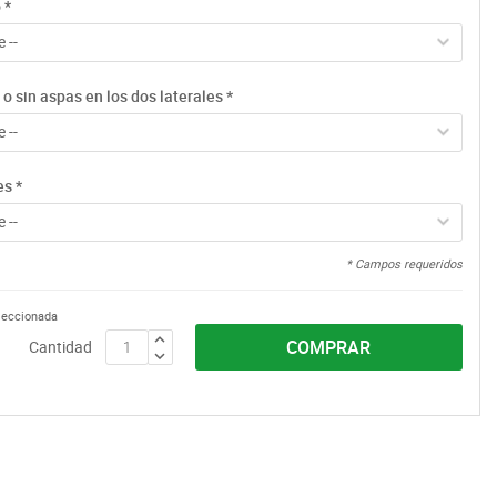
o
*
 --
o sin aspas en los dos laterales
*
 --
es
*
 --
* Campos requeridos
eleccionada
COMPRAR
Cantidad