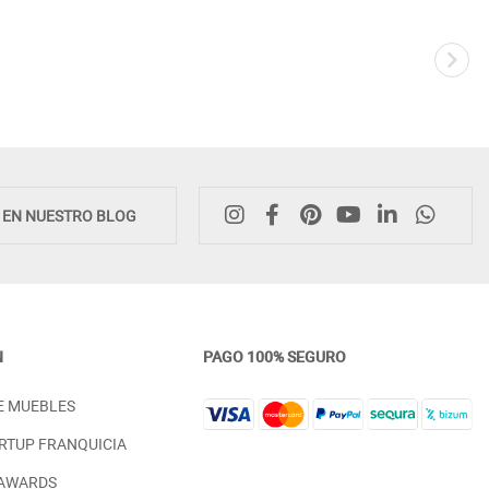
Novedad
E EN NUESTRO BLOG
N
PAGO 100% SEGURO
MUEBLE PARA EL TELEVISOR CON
APARADOR CON 2 PUERTAS
E MUEBLES
PUERTAS Y CAJONES SALÓN
CAJONES GRAN CAPACIDA
COMEDOR
ALMACENAJE
RTUP FRANQUICIA
PRECIO DESDE:
PRECIO DESDE:
1.498,00 €
1.798,00 €
 AWARDS