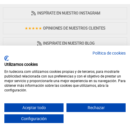
INSPÍRATE EN NUESTRO INSTAGRAM
★★★★★
OPINIONES DE NUESTROS CLIENTES
INSPIRATE EN NUESTRO BLOG
Política de cookies
Utilizamos cookies
En tudecora.com utilizamos cookies propias y de terceros, para mostrarle
PAGO 100% SEGURO
publicidad relacionada con sus preferencias y con el objetivo de prestar un
mejor servicio y proporcionarle una mejor experiencia en su navegación. Para
obtener más información sobre las cookies que utilizamos, abra la
configuración.
Aceptar todo
Rechazar
© 2026 - Desde 1998 en internet - tudecora.com tienda online de muebles
fabricados en España - IVA incluido (Península y Baleares)
Configuración
Yes