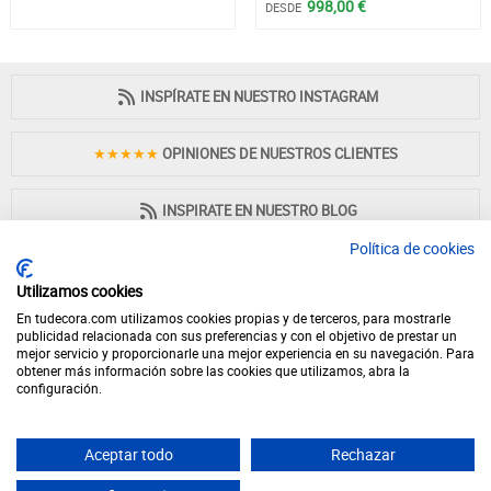
998,00 €
DESDE
INSPÍRATE EN NUESTRO INSTAGRAM
★★★★★
OPINIONES DE NUESTROS CLIENTES
INSPIRATE EN NUESTRO BLOG
Política de cookies
Utilizamos cookies
En tudecora.com utilizamos cookies propias y de terceros, para mostrarle
PAGO 100% SEGURO
publicidad relacionada con sus preferencias y con el objetivo de prestar un
mejor servicio y proporcionarle una mejor experiencia en su navegación. Para
obtener más información sobre las cookies que utilizamos, abra la
configuración.
Aceptar todo
Rechazar
© 2026 - Desde 1998 en internet - tudecora.com tienda online de muebles
fabricados en España - IVA incluido (Península y Baleares)