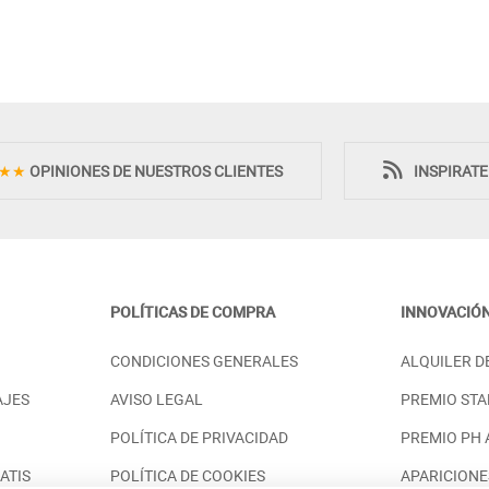
Novedad
Novedad
★★
OPINIONES DE NUESTROS CLIENTES
INSPIRAT
POLÍTICAS DE COMPRA
INNOVACIÓ
DISEÑO CON 3
APARADOR VAJILLERO CON
CONDICIONES GENERALES
ALQUILER D
N MUEBLES
PUERTAS Y CAJONES SALÓN DE
M
DISEÑO - DM
AJES
AVISO LEGAL
PREMIO STA
PRECIO DESDE:
.498,00 €
1.498,00 €
POLÍTICA DE PRIVACIDAD
PREMIO PH
ATIS
POLÍTICA DE COOKIES
APARICIONE