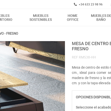
+34 633 23 98 96
EBLES
MUEBLES
HOME
MUEBLES D
ITORIO
SOSTENIBLES
OFFICE
BAÑO
VO - FRESNO
MESA DE CENTRO ELEVABLE Y DE ESTILO NÓRDICO ESCANDINAVO -
FRESNO
REF
RM538-HH
Mesa de centro de estilo 
cm., ideal para comer s
madera de fresno y la e
cm. y con la tapa elevad
OPCIONES DISPONIBL
Seleccione el acabad