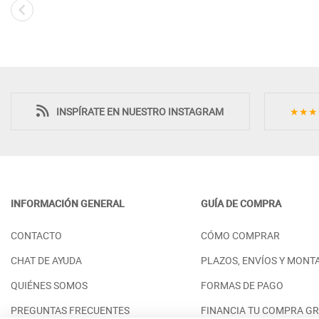
Novedad
INSPÍRATE EN NUESTRO INSTAGRAM
★★★
INFORMACIÓN GENERAL
GUÍA DE COMPRA
MUEBLE DE DISEÑO PARA TV CON
VAJILLERO DE 
CONTACTO
CÓMO COMPRAR
DETALLES EN FRESNO NATURAL -
PUERTAS SALÓ
DM
MODERNOS - D
CHAT DE AYUDA
PLAZOS, ENVÍOS Y MONT
PRECIO DESDE:
PRECIO DESDE:
1.398,00 €
1
QUIÉNES SOMOS
FORMAS DE PAGO
PREGUNTAS FRECUENTES
FINANCIA TU COMPRA GR