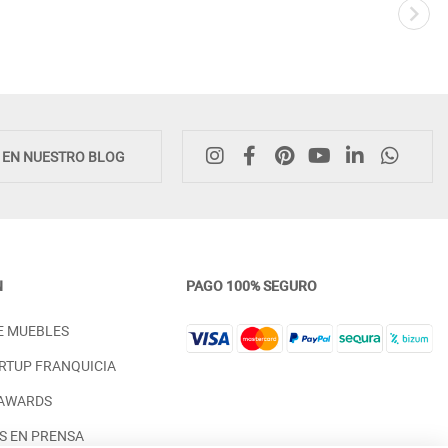
Novedad
E EN NUESTRO BLOG
N
PAGO 100% SEGURO
MUEBLES DE SALÓN DE DISEÑO
MUEBLE RECIBIDOR DE DI
E MUEBLES
CON VAJILLERO Y MESA DE TV -
CON 1 CAJÓN Y PATAS MA
DM
MACIZA - DM
RTUP FRANQUICIA
PRECIO DESDE:
PRECIO DESDE:
3.096,00 €
898,00 €
 AWARDS
S EN PRENSA