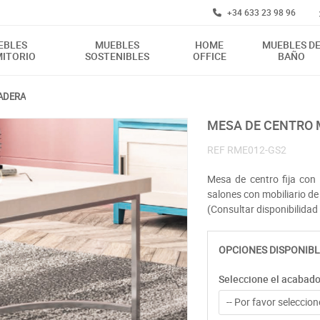
+34 633 23 98 96
EBLES
MUEBLES
HOME
MUEBLES D
ITORIO
SOSTENIBLES
OFFICE
BAÑO
ADERA
MESA DE CENTRO
REF
RME012-GS2
Mesa de centro fija con
salones con mobiliario d
(Consultar disponibilidad 
OPCIONES DISPONIBL
Seleccione el acabad
-- Por favor seleccione