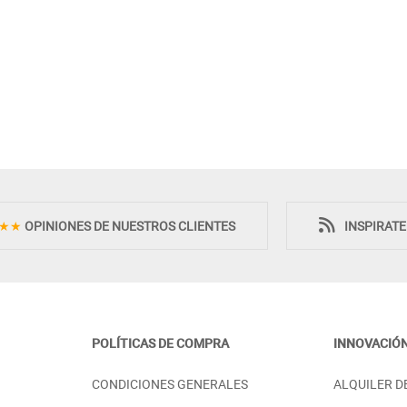
Novedad
Novedad
★★
OPINIONES DE NUESTROS CLIENTES
INSPIRAT
POLÍTICAS DE COMPRA
INNOVACIÓ
O ELEVABLE Y
MESA DE TELEVISION MODERNO
CONDICIONES GENERALES
ALQUILER D
O MADERA
FABRICADO EN MADERA
ENIBLE
SOSTENIBLE