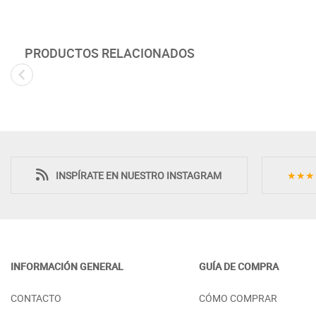
PRODUCTOS RELACIONADOS
Novedad
INSPÍRATE EN NUESTRO INSTAGRAM
★★★
INFORMACIÓN GENERAL
GUÍA DE COMPRA
LIBRERÍA DE MADERA CON
MESA DE CENTR
CONTACTO
CÓMO COMPRAR
BALDAS Y PUERTAS EN EL
CON REVISTER
MÓDULO INFERIOR
NATURAL SOST