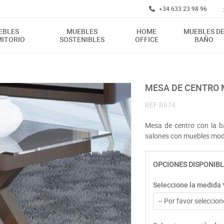
+34 633 23 98 96
EBLES
MUEBLES
HOME
MUEBLES D
ITORIO
SOSTENIBLES
OFFICE
BAÑO
MESA DE CENTRO 
REF
R674
Mesa de centro con la b
salones con muebles mode
OPCIONES DISPONIBL
Seleccione la medida
-- Por favor seleccione