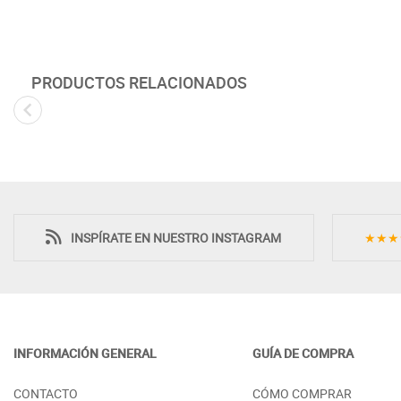
PRODUCTOS RELACIONADOS
INSPÍRATE EN NUESTRO INSTAGRAM
★★★
INFORMACIÓN GENERAL
GUÍA DE COMPRA
SILLA ISABELINA CON ASIENTO Y
SILLA MODELO
CONTACTO
CÓMO COMPRAR
RESPALDO PRETAPIZADO - HAYA
ASIENTO PRETA