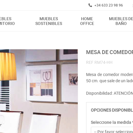
+34 633 23 98 96
EBLES
MUEBLES
HOME
MUEBLES D
ITORIO
SOSTENIBLES
OFFICE
BAÑO
MESA DE COMEDO
REF
RM74-HH
Mesa de comedor moderna
50 cm. que sale de un lad
Disponibilidad: ATENCI
OPCIONES DISPONIBL
Seleccione la medida
-- Por favor seleccione