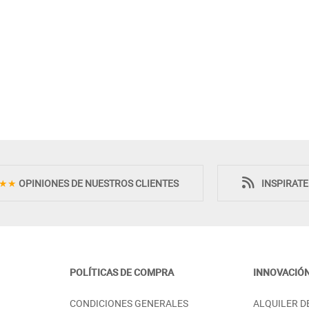
Novedad
★★
OPINIONES DE NUESTROS CLIENTES
INSPIRAT
POLÍTICAS DE COMPRA
INNOVACIÓ
 NOVA CON
MESA DE CENTRO TAPA MADERA
CONDICIONES GENERALES
ALQUILER D
PIZADO - HAYA
ELEVABLE - HAYA