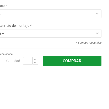
pata
*
 --
servicio de montaje
*
 --
* Campos requeridos
eleccionada
COMPRAR
Cantidad