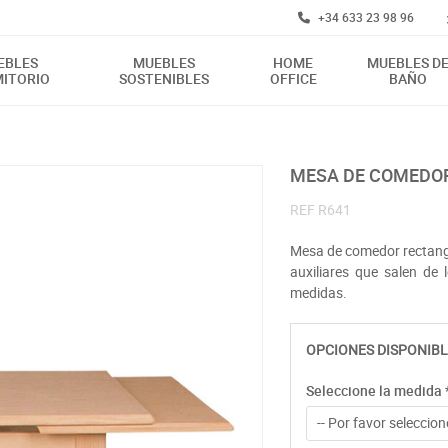
+34 633 23 98 96
EBLES
MUEBLES
HOME
MUEBLES D
ITORIO
SOSTENIBLES
OFFICE
BAÑO
MESA DE COMEDOR
REF
R641
Mesa de comedor rectangu
auxiliares que salen de 
medidas.
OPCIONES DISPONIBL
Seleccione la medida
-- Por favor seleccione