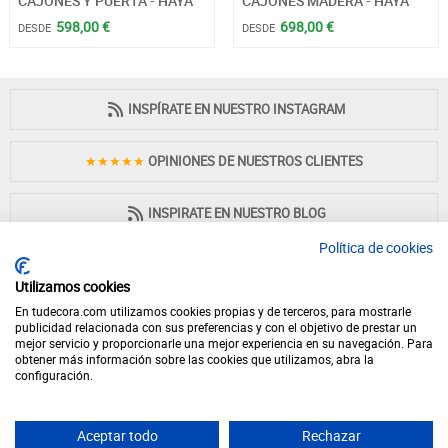
CAJONES Y PUERTA - HAYA
CAJONES MADERA - HAYA
598,00 €
698,00 €
DESDE
DESDE
INSPÍRATE EN NUESTRO INSTAGRAM
★★★★★
OPINIONES DE NUESTROS CLIENTES
INSPIRATE EN NUESTRO BLOG
Política de cookies
Utilizamos cookies
En tudecora.com utilizamos cookies propias y de terceros, para mostrarle
PAGO 100% SEGURO
publicidad relacionada con sus preferencias y con el objetivo de prestar un
mejor servicio y proporcionarle una mejor experiencia en su navegación. Para
obtener más información sobre las cookies que utilizamos, abra la
configuración.
Aceptar todo
Rechazar
© 2026 - Desde 1998 en internet - tudecora.com tienda online de muebles