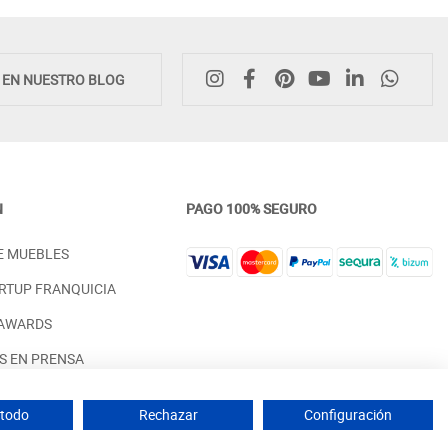
E EN NUESTRO BLOG
N
PAGO 100% SEGURO
VAJILLERO CON 2 PUERTAS
VITRINA CLÁSICA CON 2 
E MUEBLES
CRISTALES CON FORMA
CRISTALES
PRECIO DESDE:
PRECIO DESDE:
2.198,00 €
2.298,00 €
RTUP FRANQUICIA
 AWARDS
S EN PRENSA
 PARA INTERIORISTAS
 todo
Rechazar
Configuración