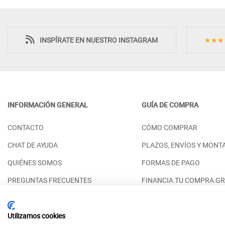
INSPÍRATE EN NUESTRO INSTAGRAM
★★★
INFORMACIÓN GENERAL
GUÍA DE COMPRA
VITRINA DE DISEÑO CON 2
VITRINA VAJIL
CONTACTO
CÓMO COMPRAR
PUERTAS Y 2 CAJONES MADERA -
PUERTAS CRIS
PINO
PRECIO DESDE:
2
CHAT DE AYUDA
PLAZOS, ENVÍOS Y MONT
PRECIO DESDE:
898,00 €
QUIÉNES SOMOS
FORMAS DE PAGO
PREGUNTAS FRECUENTES
FINANCIA TU COMPRA GR
RESERVAR CITA PRESENCIAL
ACABADOS DISPONIBLES
Utilizamos cookies