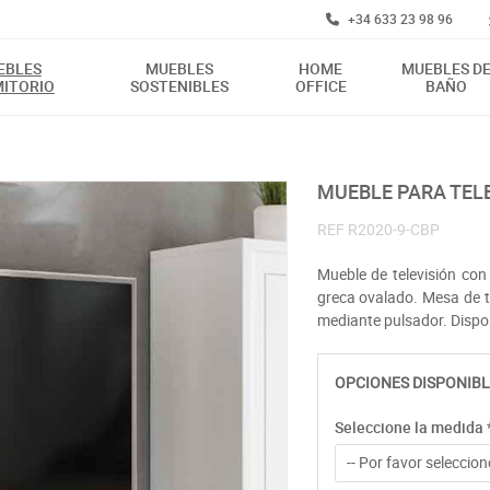
+34 633 23 98 96
EBLES
MUEBLES
HOME
MUEBLES D
ITORIO
SOSTENIBLES
OFFICE
BAÑO
MUEBLE PARA TE
REF
R2020-9-CBP
Mueble de televisión con
greca ovalado. Mesa de tv
mediante pulsador. Dispo
OPCIONES DISPONIBL
Seleccione la medida
-- Por favor seleccione