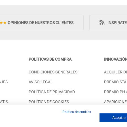
★★
OPINIONES DE NUESTROS CLIENTES
INSPIRAT
POLÍTICAS DE COMPRA
INNOVACIÓ
LERO CON 2
VITRINA DE MADERA 2 PUERTAS
CONDICIONES GENERALES
ALQUILER D
TAL FORMA
CRISTAL Y 2 CAJONES
PRECIO DESDE:
.198,00 €
2.398,00 €
AJES
AVISO LEGAL
PREMIO STA
POLÍTICA DE PRIVACIDAD
PREMIO PH
ATIS
POLÍTICA DE COOKIES
APARICIONE
SOSTENIBILIDAD
SOLUCIONES
Política de cookies
Aceptar