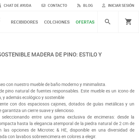
CHAT DE AYUDA
CONTACTO
BLOG
INICIAR SESIÓN
E
RECIBIDORES
COLCHONES
OFERTAS
seo con nuestro mueble de baño moderno y minimalista.
e pino natural de fuentes responsables. Este mueble es un icono de
 y además ecológico y sostenible
gente con dos espaciosos cajones, dotados de guías metálicas y un
 garantiza un cierre suave y silencioso.
e seleccionando entre una gama exclusiva de encimeras: desde la
compacta hasta la elegancia atemporal de la piedra natural de 2 cm de
n las opciones de Microtec & HE, disponible en una diversidad de
da con lavabos sobreencimera en colores a elegir.