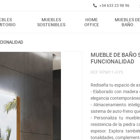
+34 633 23 98 96
EBLES
MUEBLES
HOME
MUEBLES D
ITORIO
SOSTENIBLES
OFFICE
BAÑO
NCIONALIDAD
MUEBLE DE BAÑO SOSTENIBLE MADERA DE PINO: ESTILO Y
FUNCIONALIDAD
REF
RPM11-GYS
Rediseña tu espacio de a
- Elaborado con madera d
elegancia contemporánea,
- Almacenamiento inteli
sistema de auto-freno que
- Personaliza tu muebl
resistencia de la piedra 
espesor. Explora tambié
tonalidades, complementa