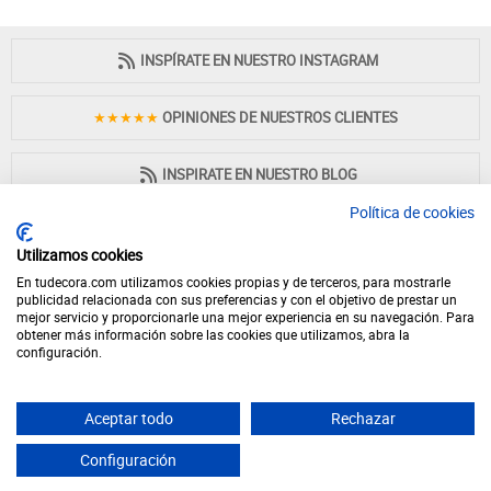
INSPÍRATE EN NUESTRO INSTAGRAM
★★★★★
OPINIONES DE NUESTROS CLIENTES
INSPIRATE EN NUESTRO BLOG
Política de cookies
Utilizamos cookies
En tudecora.com utilizamos cookies propias y de terceros, para mostrarle
PAGO 100% SEGURO
publicidad relacionada con sus preferencias y con el objetivo de prestar un
mejor servicio y proporcionarle una mejor experiencia en su navegación. Para
obtener más información sobre las cookies que utilizamos, abra la
configuración.
Aceptar todo
Rechazar
© 2026 - Desde 1998 en internet - tudecora.com tienda online de muebles
fabricados en España - IVA incluido (Península y Baleares)
Configuración