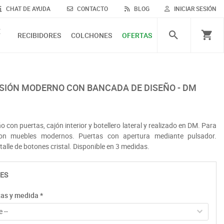
CHAT DE AYUDA
CONTACTO
BLOG
INICIAR SESIÓN
E
RECIBIDORES
COLCHONES
OFERTAS
VISIÓN MODERNO CON BANCADA DE DISEÑO - DM
o con puertas, cajón interior y botellero lateral y realizado en DM. Para
con muebles modernos. Puertas con apertura mediante pulsador.
talle de botones cristal. Disponible en 3 medidas.
ES
tas y medida
*
 --