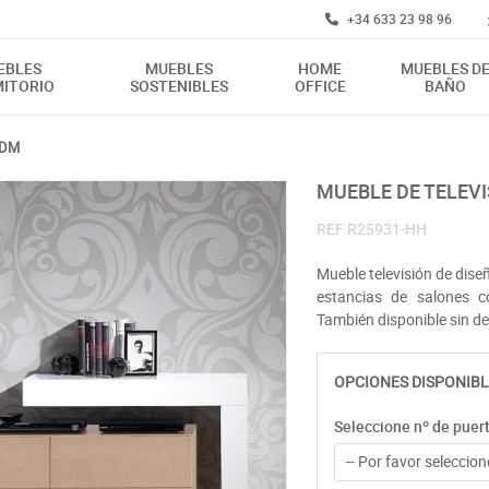
+34 633 23 98 96
EBLES
MUEBLES
HOME
MUEBLES D
ITORIO
SOSTENIBLES
OFFICE
BAÑO
 DM
MUEBLE DE TELE
REF
R25931-HH
Mueble televisión de diseñ
estancias de salones 
También disponible sin de
OPCIONES DISPONIBL
Seleccione nº de puer
-- Por favor seleccione