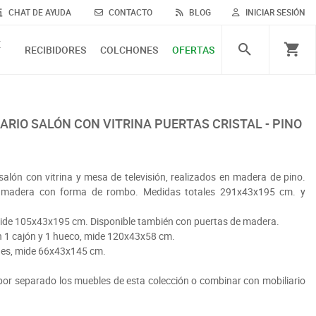
CHAT DE AYUDA
CONTACTO
BLOG
INICIAR SESIÓN
E
RECIBIDORES
COLCHONES
OFERTAS
ARIO SALÓN CON VITRINA PUERTAS CRISTAL - PINO
alón con vitrina y mesa de televisión, realizados en madera de pino.
de madera con forma de rombo. Medidas totales 291x43x195 cm. y
 mide 105x43x195 cm. Disponible también con puertas de madera.
on 1 cajón y 1 hueco, mide 120x43x58 cm.
ones, mide 66x43x145 cm.
r separado los muebles de esta colección o combinar con mobiliario