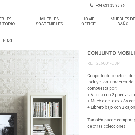
+34 633 23 98 96
EBLES
MUEBLES
HOME
MUEBLES D
ITORIO
SOSTENIBLES
OFFICE
BAÑO
- PINO
CONJUNTO MOBILI
REF
SL6001-CBP
Conjunto de muebles de s
Incluye los tiradores 
compuesta por:
+ Vitrina con 2 puertas,
+ Mueble de televisión c
+ Librero bajo con 2 caj
También puede comprar po
de otras colecciones.