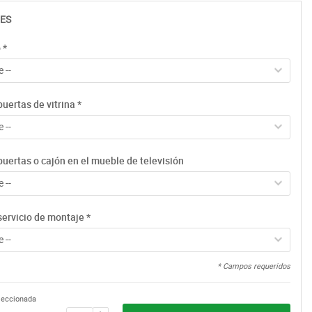
ES
o
*
 --
uertas de vitrina
*
 --
uertas o cajón en el mueble de televisión
 --
servicio de montaje
*
 --
* Campos requeridos
eleccionada