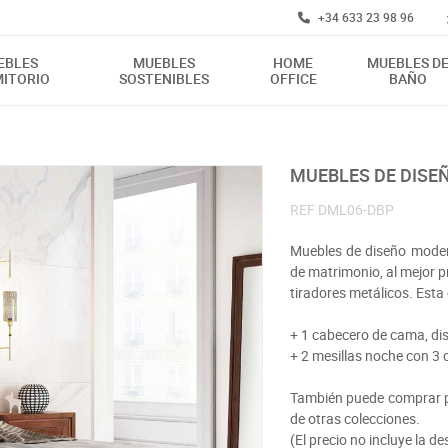
+34 633 23 98 96
EBLES
MUEBLES
HOME
MUEBLES D
ITORIO
SOSTENIBLES
OFFICE
BAÑO
MUEBLES DE DIS
REF
DML06-DBP
Muebles de diseño moder
de matrimonio, al mejor p
tiradores metálicos. Esta
+ 1 cabecero de cama, di
+ 2 mesillas noche con 3
También puede comprar po
de otras colecciones.
(El precio no incluye la d