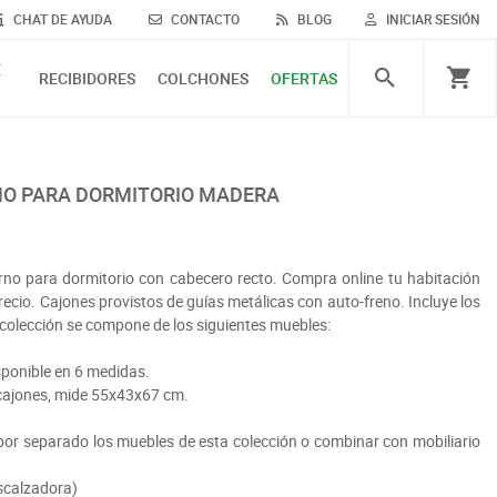
CHAT DE AYUDA
CONTACTO
BLOG
INICIAR SESIÓN
E
RECIBIDORES
COLCHONES
OFERTAS
EÑO PARA DORMITORIO MADERA
no para dormitorio con cabecero recto. Compra online tu habitación
recio. Cajones provistos de guías metálicas con auto-freno. Incluye los
 colección se compone de los siguientes muebles:
sponible en 6 medidas.
 cajones, mide 55x43x67 cm.
r separado los muebles de esta colección o combinar con mobiliario
escalzadora)