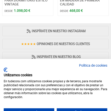
PARA DORMITORIO ESTILO
EN MADERA DE PRIMERA
VINTAGE
CALIDAD
1.098,00 €
468,00 €
DESDE
DESDE
INSPÍRATE EN NUESTRO INSTAGRAM
★★★★★
OPINIONES DE NUESTROS CLIENTES
INSPIRATE EN NUESTRO BLOG
Política de cookies
Utilizamos cookies
En tudecora.com utilizamos cookies propias y de terceros, para mostrarle
PAGO 100% SEGURO
publicidad relacionada con sus preferencias y con el objetivo de prestar un
mejor servicio y proporcionarle una mejor experiencia en su navegación. Para
obtener más información sobre las cookies que utilizamos, abra la
configuración.