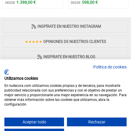
1.398,00 €
598,00 €
DESDE
DESDE
INSPÍRATE EN NUESTRO INSTAGRAM
★★★★★
OPINIONES DE NUESTROS CLIENTES
INSPIRATE EN NUESTRO BLOG
Política de cookies
Utilizamos cookies
En tudecora.com utilizamos cookies propias y de terceros, para mostrarle
PAGO 100% SEGURO
publicidad relacionada con sus preferencias y con el objetivo de prestar un
mejor servicio y proporcionarle una mejor experiencia en su navegación. Para
obtener más información sobre las cookies que utilizamos, abra la
configuración.
Aceptar todo
Rechazar
© 2026 - Desde 1998 en internet - tudecora.com tienda online de muebles
fabricados en España - IVA incluido (Península y Baleares)