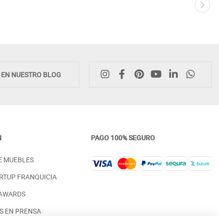
Novedad
E EN NUESTRO BLOG
N
PAGO 100% SEGURO
LIBRERÍA CON PUERTAS CON
LIBRERÍA CON BALDAS PA
E MUEBLES
CRISTAL PARA SALÓN COMEDOR
SALONES Y OFICNAS EN 
NATURAL
PRECIO DESDE:
1.598,00 €
RTUP FRANQUICIA
PRECIO DESDE:
1.298,00 €
 AWARDS
S EN PRENSA