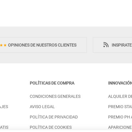
Novedad
Novedad
★★
OPINIONES DE NUESTROS CLIENTES
INSPIRAT
POLÍTICAS DE COMPRA
INNOVACIÓ
VENIL DE MADERA
CONJUNTO DE MUEBLES PARA
CONDICIONES GENERALES
ALQUILER D
BAJAR EN CASA
SALON CON APARADOR Y VITRINA
CON PUERTAS
98,00 €
AJES
AVISO LEGAL
PREMIO STA
PRECIO DESDE:
2.996,00 €
POLÍTICA DE PRIVACIDAD
PREMIO PH
ATIS
POLÍTICA DE COOKIES
APARICIONE