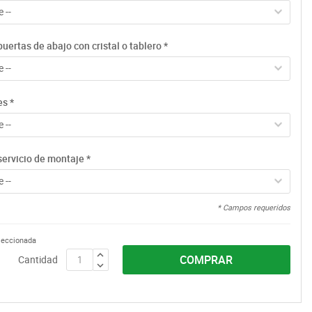
 --
uertas de abajo con cristal o tablero
*
 --
es
*
 --
servicio de montaje
*
 --
* Campos requeridos
eleccionada
COMPRAR
Cantidad