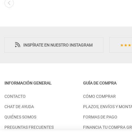
Novedad
INSPÍRATE EN NUESTRO INSTAGRAM
★★★
INFORMACIÓN GENERAL
GUÍA DE COMPRA
LIBRERÍA CON 6 CAJONES
ESCRITORIO JU
CONTACTO
CÓMO COMPRAR
REALIZADA EN MADERA DE PINO
PARA TELETRA
SOSTENIBLE
PRECIO DESDE:
8
CHAT DE AYUDA
PLAZOS, ENVÍOS Y MONT
PRECIO DESDE:
2.398,00 €
QUIÉNES SOMOS
FORMAS DE PAGO
PREGUNTAS FRECUENTES
FINANCIA TU COMPRA GR