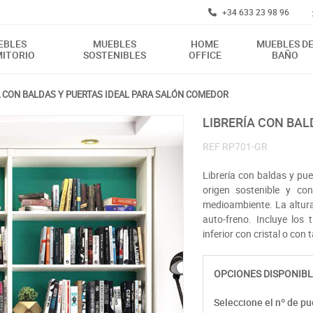
+34 633 23 98 96
EBLES
MUEBLES
HOME
MUEBLES D
ITORIO
SOSTENIBLES
OFFICE
BAÑO
A CON BALDAS Y PUERTAS IDEAL PARA SALÓN COMEDOR
LIBRERÍA CON BA
REF
RP701-GR
Librería con baldas y pue
origen sostenible y c
medioambiente. La altura
auto-freno. Incluye los 
inferior con cristal o con
OPCIONES DISPONIBL
Seleccione el nº de pu