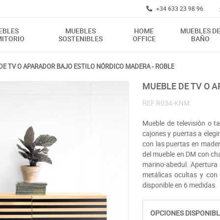
+34 633 23 98 96
EBLES
MUEBLES
HOME
MUEBLES D
ITORIO
SOSTENIBLES
OFFICE
BAÑO
DE TV O APARADOR BAJO ESTILO NÓRDICO MADERA - ROBLE
MUEBLE DE TV O
REF
R034-KNM
Mueble de televisión o t
cajones y puertas a elegi
con las puertas en mader
del mueble en DM con chap
marino-abedul. Apertura 
metálicas ocultas y con
disponible en 6 medidas.
OPCIONES DISPONIBL