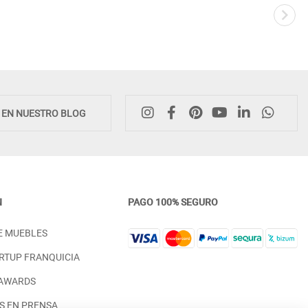
Novedad
E EN NUESTRO BLOG
N
PAGO 100% SEGURO
MESA DE COMEDOR ESTILO
MESA DE COMEDOR ESTIL
E MUEBLES
NÓRDICO FABRICADA EN MADERA
NÓRDICO CON PATAS CON
SOSTENIBLE
DE CRUCETA
RTUP FRANQUICIA
PRECIO DESDE:
PRECIO DESDE:
858,00 €
1.358,00 €
 AWARDS
S EN PRENSA