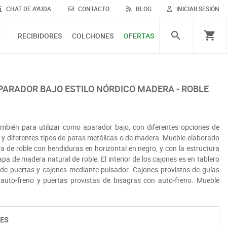
CHAT DE AYUDA
CONTACTO
BLOG
INICIAR SESIÓN
E
RECIBIDORES
COLCHONES
OFERTAS
 APARADOR BAJO ESTILO NÓRDICO MADERA - ROBLE
ambién para utilizar como aparador bajo, con diferentes opciones de
r y diferentes tipos de patas metálicas o de madera. Mueble elaborado
a de roble con hendiduras en horizontal en negro, y con la estructura
a de madera natural de roble. El interior de los cajones es en tablero
de puertas y cajones mediante pulsador. Cajones provistos de guías
 auto-freno y puertas provistas de bisagras con auto-freno. Mueble
ES