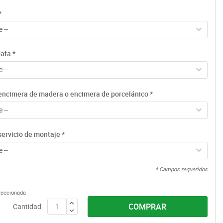
*
 --
pata
*
 --
encimera de madera o encimera de porcelánico
*
 --
servicio de montaje
*
 --
* Campos requeridos
eleccionada
COMPRAR
Cantidad