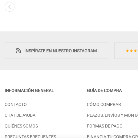
Novedad
INSPÍRATE EN NUESTRO INSTAGRAM
★★★
INFORMACIÓN GENERAL
GUÍA DE COMPRA
SILLA SALÓN ESTILO NÓRDICO
BUTACA DE INS
CONTACTO
CÓMO COMPRAR
TAPIZADA Y PATAS EN MADERA -
NÓRDICO JAPO
HAYA
MADERA - HAYA
CHAT DE AYUDA
PLAZOS, ENVÍOS Y MONT
PRECIO DESDE:
PRECIO DESDE:
298,00 €
4
QUIÉNES SOMOS
FORMAS DE PAGO
PREGUNTAS FRECUENTES
FINANCIA TU COMPRA GR