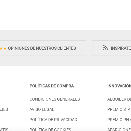
Novedad
Novedad
★★
OPINIONES DE NUESTROS CLIENTES
INSPIRAT
POLÍTICAS DE COMPRA
INNOVACIÓ
PIRACIÓN
SILLA PARA COMEDOR ESTILO
CONDICIONES GENERALES
ALQUILER D
NESA TAPIZADA Y
ESCANDINAVO PATAS EN MADERA
- HAYA
AJES
AVISO LEGAL
PREMIO STA
PRECIO DESDE:
98,00 €
328,00 €
POLÍTICA DE PRIVACIDAD
PREMIO PH
ATIS
POLÍTICA DE COOKIES
APARICIONE