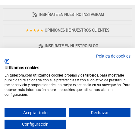
INSPÍRATE EN NUESTRO INSTAGRAM
★★★★★
OPINIONES DE NUESTROS CLIENTES
INSPIRATE EN NUESTRO BLOG
Política de cookies
Utilizamos cookies
En tudecora.com utilizamos cookies propias y de terceros, para mostrarle
PAGO 100% SEGURO
publicidad relacionada con sus preferencias y con el objetivo de prestar un
mejor servicio y proporcionarle una mejor experiencia en su navegación. Para
obtener más información sobre las cookies que utilizamos, abra la
configuración.
Aceptar todo
Rechazar
© 2026 - Desde 1998 en internet - tudecora.com tienda online de muebles
fabricados en España - IVA incluido (Península y Baleares)
Configuración
Yes