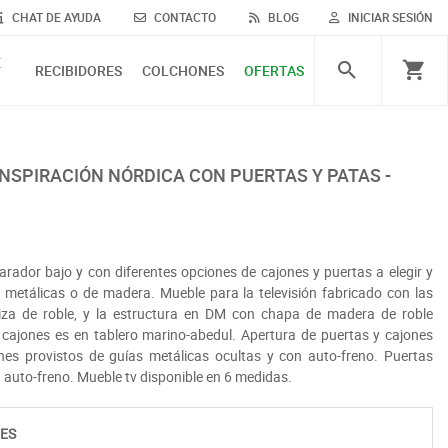
CHAT DE AYUDA
CONTACTO
BLOG
INICIAR SESIÓN
E
RECIBIDORES
COLCHONES
OFERTAS
ador bajo y con diferentes opciones de cajones y puertas a elegir y
s metálicas o de madera. Mueble para la televisión fabricado con las
za de roble, y la estructura en DM con chapa de madera de roble
os cajones es en tablero marino-abedul. Apertura de puertas y cajones
nes provistos de guías metálicas ocultas y con auto-freno. Puertas
 auto-freno. Mueble tv disponible en 6 medidas.
ES