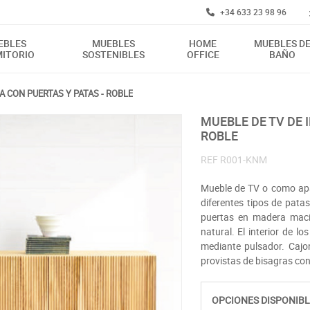
+34 633 23 98 96
EBLES
MUEBLES
HOME
MUEBLES D
ITORIO
SOSTENIBLES
OFFICE
BAÑO
A CON PUERTAS Y PATAS - ROBLE
MUEBLE DE TV DE INSPIRACIÓN NÓRDICA CON PUERTAS Y PATAS -
ROBLE
REF
R001-KNM
Mueble de TV o como apar
diferentes tipos de pata
puertas en madera maci
natural. El interior de l
mediante pulsador. Cajo
provistas de bisagras con
OPCIONES DISPONIBL