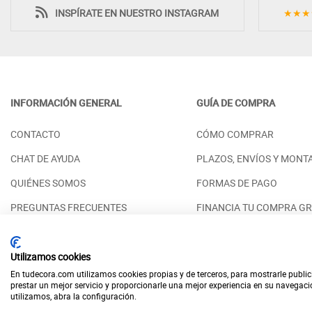
INSPÍRATE EN NUESTRO INSTAGRAM
★★★
INFORMACIÓN GENERAL
GUÍA DE COMPRA
MESA DE COMEDOR REDONDA
APARADOR BAJ
CONTACTO
CÓMO COMPRAR
FIJA CON ENCIMERA DE MATERIAL
DE ESTILO NÓR
PORCELÁNICO
DE ROBLE
CHAT DE AYUDA
PLAZOS, ENVÍOS Y MONT
PRECIO DESDE:
PRECIO DESDE:
1.758,00 €
1
QUIÉNES SOMOS
FORMAS DE PAGO
PREGUNTAS FRECUENTES
FINANCIA TU COMPRA GR
RESERVAR CITA PRESENCIAL
ACABADOS DISPONIBLES
Utilizamos cookies
En tudecora.com utilizamos cookies propias y de terceros, para mostrarle public
prestar un mejor servicio y proporcionarle una mejor experiencia en su navegac
utilizamos, abra la configuración.
Yes