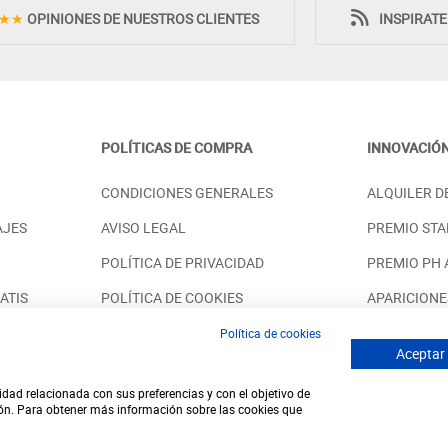
★★
OPINIONES DE NUESTROS CLIENTES
INSPIRAT
POLÍTICAS DE COMPRA
INNOVACIÓ
O O MUEBLE DE TV
APARADOR BAJO ESTILO NÓRDICO
CONDICIONES GENERALES
ALQUILER D
DICO EN MADERA
CON DIFERENTES OPCIONES DE
PATAS
AJES
AVISO LEGAL
PREMIO STA
PRECIO DESDE:
.098,00 €
1.098,00 €
POLÍTICA DE PRIVACIDAD
PREMIO PH
ATIS
POLÍTICA DE COOKIES
APARICIONE
SOSTENIBILIDAD
SOLUCIONES
Política de cookies
Aceptar
idad relacionada con sus preferencias y con el objetivo de
© 2026 - Desde 1998 en internet - tudecora.com tienda online
ión. Para obtener más información sobre las cookies que