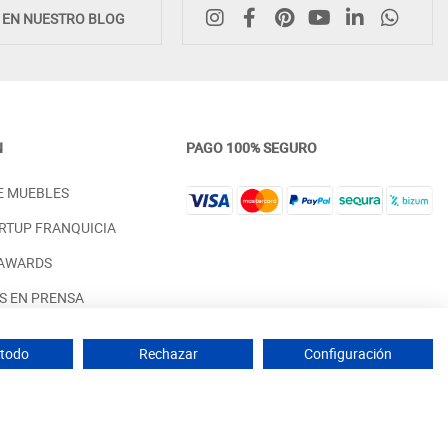
E EN NUESTRO BLOG
N
PAGO 100% SEGURO
ELEGANTE APARADOR BAJO CON
APARADOR BAJO DE INSPI
E MUEBLES
OPCIONES DE PUERTAS Y
NÓRDICA MADERA SOSTENI
CAJONES - ROBLE
ROBLE
RTUP FRANQUICIA
PRECIO DESDE:
PRECIO DESDE:
958,00 €
958,00 €
 AWARDS
S EN PRENSA
 PARA INTERIORISTAS
 todo
Rechazar
Configuración
 de muebles fabricados en España - IVA incluido (Península y Baleares)