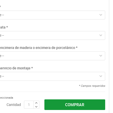
*
 --
pata
*
 --
encimera de madera o encimera de porcelánico
*
 --
servicio de montaje
*
 --
* Campos requeridos
eleccionada
COMPRAR
Cantidad