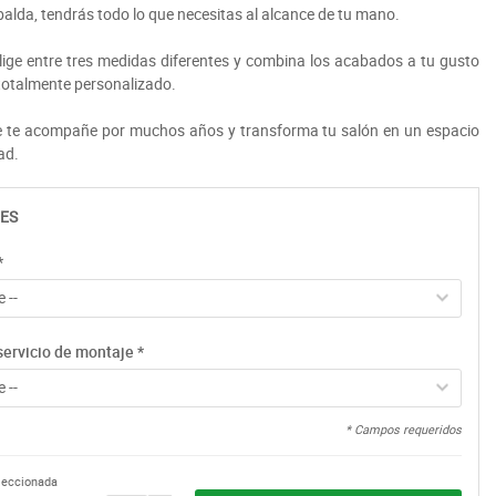
lda, tendrás todo lo que necesitas al alcance de tu mano.
ige entre tres medidas diferentes y combina los acabados a tu gusto
totalmente personalizado.
ue te acompañe por muchos años y transforma tu salón en un espacio
ad.
ES
*
 --
servicio de montaje
*
 --
* Campos requeridos
eleccionada