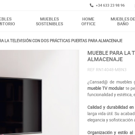
+34 633 23 98 96
EBLES
MUEBLES
HOME
MUEBLES D
ITORIO
SOSTENIBLES
OFFICE
BAÑO
RA LA TELEVISIÓN CON DOS PRÁCTICAS PUERTAS PARA ALMACENAJE
MUEBLE PARA LA TELEVISIÓN CON DOS PRÁCTICAS PUERTAS PARA
ALMACENAJE
REF
RN14048-MBN3
¿Cansad@ de muebles ge
mueble TV modular
te pe
funcionalidad y estética, 
Calidad y durabilidad en 
larga vida útil. Su acaba
elegancia y sofisticación 
Organización y estilo al