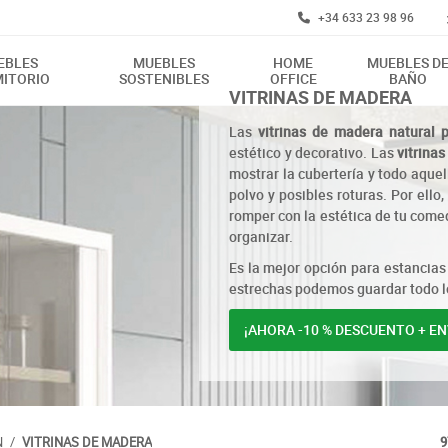
+34 633 23 98 96
EBLES
MUEBLES
HOME
MUEBLES D
ITORIO
SOSTENIBLES
OFFICE
BAÑO
VITRINAS DE MADERA
Las
vitrinas de madera natural p
estético y decorativo. Las
vitrinas
mostrar la cubertería y todo aquel
polvo y posibles roturas. Por ello,
romper con la estética de tu com
organizar.
Es la mejor opción para estancia
estrechas podemos guardar todo lo
¡AHORA -10 % DESCUENTO + ENV
N
/
VITRINAS DE MADERA
9