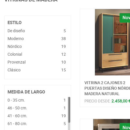
Nov
ESTILO
De diseño
5
Moderno
38
Nórdico
19
Colonial
12
Provenzal
10
Clásico
15
VITRINA 2 CAJONES 2
PUERTAS DISEÑO NÓRD
MEDIDA DE LARGO
MADERA NATURAL
0 - 35 cm.
1
2.458,00 
PRECIO DESDE:
46 - 50 cm.
1
41 - 60 cm.
19
61 - 80 cm.
5
Nov