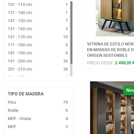
101 - 110 cm.
1
361 - 380 cm.
2
131 - 140 cm.
1
381 - 400 cm.
8
141 - 150 cm.
7
441 - 460 cm.
9
151 - 160 cm.
3
461 - 480 cm.
1
161 - 170 cm.
10
481 - 500 cm.
8
VITRINA DE ESTILO NÓ
171 - 180 cm.
6
EN MADERA DE ROBLE D
181 - 190 cm.
6
ORIGEN SOSTENIBLE
191 - 200 cm.
36
2.498,00 
PRECIO DESDE:
201 - 210 cm.
38
211 - 220 cm.
2
231 - 240 cm.
8
Nov
TIPO DE MADERA
Pino
79
Roble
9
MDF - chapa
4
MDF
5