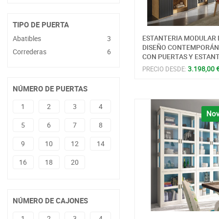
TIPO DE PUERTA
ESTANTERIA MODULAR 
Abatibles
3
DISEÑO CONTEMPORÁ
Correderas
6
CON PUERTAS Y ESTAN
3.198,00 
PRECIO DESDE:
NÚMERO DE PUERTAS
1
2
3
4
Nov
5
6
7
8
9
10
12
14
16
18
20
NÚMERO DE CAJONES
1
2
3
4