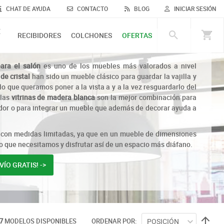
CHAT DE AYUDA
CONTACTO
BLOG
INICIAR SESIÓN
E
RECIBIDORES
COLCHONES
OFERTAS
ara el salón
es uno de los muebles más valorados a nivel
 de cristal
han sido un mueble clásico para guardar la vajilla y
lo que queramos poner a la vista a y a la vez resguardarlo del
 las
vitrinas de madera blanca
son la mejor combinación para
edor o para integrar un mueble que además de decorar ayuda a
s con medidas limitadas, ya que en un mueble de dimensiones
 que necesitamos y disfrutar así de un espacio más diáfano.
ÍO GRATIS! ->
7
MODELOS DISPONIBLES
ORDENAR POR