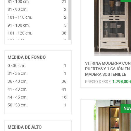
81 - 100 cm.
21
81 - 90 cm.
2
101 - 110 cm.
2
91 - 100 cm.
5
101 - 120 cm.
38
121 - 140 cm.
9
141 - 160 cm.
9
161 - 180 cm.
2
MEDIDA DE FONDO
VITRINA MODERNA CON
181 - 200 cm.
14
0 - 30 cm.
1
PUERTAS Y 1 CAJÓN EN
201 - 220 cm.
1
31 - 35 cm.
1
MADERA SOSTENIBLE
221 - 240 cm.
2
36 - 40 cm.
36
1.798,00 
PRECIO DESDE:
241 - 260 cm.
9
41 - 43 cm.
41
261 - 280 cm.
1
44 - 45 cm.
16
281 - 300 cm.
8
50 - 53 cm.
1
Nov
301 - 320 cm.
2
321 - 340 cm.
1
MEDIDA DE ALTO
341 - 360 cm.
8