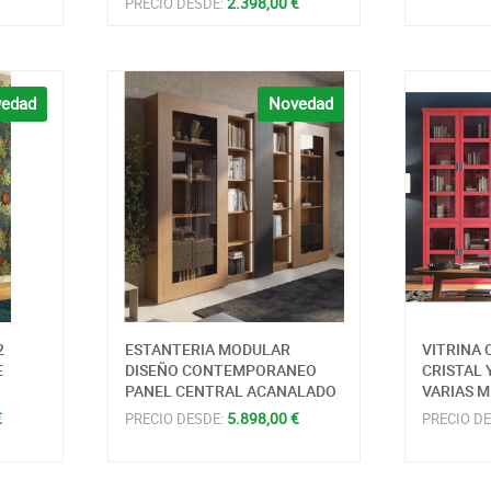
2.398,00 €
PRECIO DESDE:
edad
Novedad
2
ESTANTERIA MODULAR
VITRINA 
E
DISEÑO CONTEMPORANEO
CRISTAL 
PANEL CENTRAL ACANALADO
VARIAS M
€
5.898,00 €
PRECIO DESDE:
PRECIO D